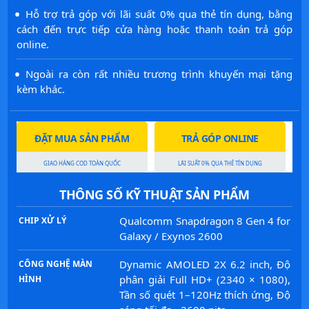
·
Hỗ trợ trả góp với lãi suất 0% qua thẻ tín dụng, bằng
cách đến trực tiếp cửa hàng hoặc thanh toán trả góp
online.
·
Ngoài ra còn rất nhiều trương trình khuyến mại tặng
kèm khác.
ĐẶT MUA SẢN PHẨM
TRẢ GÓP ONLINE
GIAO HÀNG COD TOÀN QUỐC
LÃI SUẤT 0% QUA THẺ TÍN DỤNG
THÔNG SỐ KỸ THUẬT SẢN PHẨM
Qualcomm Snapdragon 8 Gen 4 for
CHIP XỬ LÝ
Galaxy / Exynos 2600
Dynamic AMOLED 2X 6.2 inch, Độ
CÔNG NGHỆ MÀN
phân giải Full HD+ (2340 × 1080),
HÌNH
Tần số quét 1–120Hz thích ứng, Độ