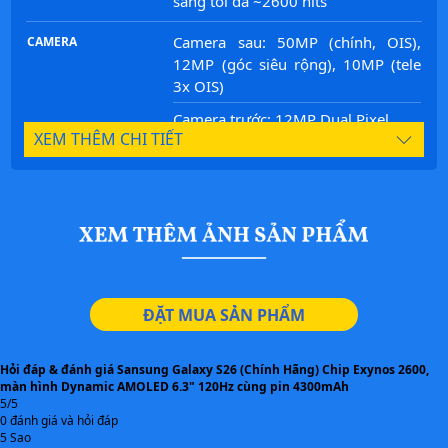
sáng tối đa ~2600 nits
Camera sau: 50MP (chính, OIS),
CAMERA
12MP (góc siêu rộng), 10MP (tele
3x OIS)
Camera trước: 12MP Dual Pixel
XEM THÊM CHI TIẾT
RAM 8GB / 12GB, ROM 128GB /
BỘ NHỚ
256GB / 512GB, Không hỗ trợ thẻ
nhớ
Khung Armor Aluminum /
THIẾT KẾ
Titanium, Mặt kính Gorilla Glass
Victus, Chuẩn kháng nước – bụi
IP68
ĐẶT MUA SẢN PHẨM
Cảm biến vân tay siêu âm dưới
TIÊU CHUẨN
Hỏi đáp & đánh giá Sansung Galaxy S26 (Chính Hãng) Chip Exynos 2600,
màn hình, Nhận diện khuôn mặt
màn hình Dynamic AMOLED 6.3" 120Hz cùng pin 4300mAh
5/5
Khoảng 4000–4200mAh, Sạc
NĂNG LƯỢNG
0 đánh giá và hỏi đáp
nhanh 25W, Sạc ngược không dây
5 Sao