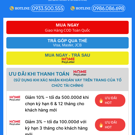
MUA NGAY
Giao Hàng COD Toàn Quốc
TRẢ GÓP QUA THẺ
Visa, Master, JCB
MUA NGAY - TRẢ SAU
ƯU ĐÃI KHI THANH TOÁN
(SỬ DỤNG KHI XÁC NHẬN KHOẢN VAY TRÊN TRANG CỦA TỔ
CHỨC TÀI CHÍNH)
Giảm 10% – tối đa 500.000đ khi
ƯU ĐÃI
HOT
chọn kỳ hạn 6 & 12 tháng cho
khách hàng mới
Giảm 3% – tối đa 100.000đ với
ƯU ĐÃI
HOT
kỳ hạn 3 tháng cho khách hàng
mới