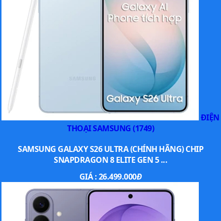
ĐIỆN
THOẠI SAMSUNG (1749)
SAMSUNG GALAXY S26 ULTRA (CHÍNH HÃNG) CHIP
SNAPDRAGON 8 ELITE GEN 5 ...
GIÁ :
26.499.000
Đ