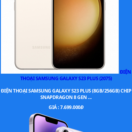
ĐIỆN
THOẠI SAMSUNG GALAXY S23 PLUS (2075)
ĐIỆN THOẠI SAMSUNG GALAXY S23 PLUS (8GB/256GB) CHIP
SNAPDRAGON 8 GEN ...
GIÁ :
7.699.000
Đ