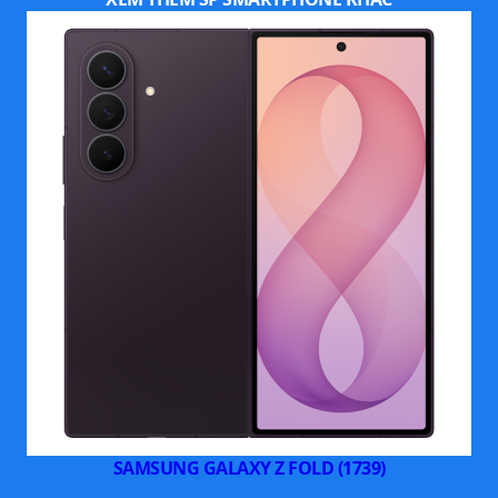
Galaxy AI, Nightography nâng cấp,
CÔNG NGHỆ NỔI BẬT
màn hình LTPO tiết kiệm pin
Chụp đêm cao cấp, quay video 8K,
TÍNH NĂNG
AI dịch trực tiếp, chỉnh ảnh thông
minh
Thông số kỹ thuật trên được tham khảo từ Website chính
hãng
SAMSUNG GALAXY Z FOLD (1739)