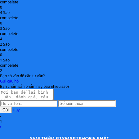
compelete
0
Loa kép Stereo AKG, Dolby Atmos
ÂM THANH
4 Sao
compelete
Vân tay siêu âm, gia tốc, con quay
CẢM BIẾN
0
3 Sao
hồi chuyển, la bàn, cảm biến tiệm
compelete
cận, ánh sáng
4
2 Sao
Thân máy, cáp USB-C, que chọc
BỘ SẢN PHẨM
compelete
0
SIM, sách hướng dẫn
1 Sao
compelete
5G / 4G LTE / 3G / 2G, 2 Nano SIM
MẠNG KẾT NỐI
2
hoặc eSIM
Bạn có vấn đề cần tư vấn?
Gửi câu hỏi
Bạn chấm sản phẩm này bao nhiêu sao?
Android 15 (One UI mới nhất)
HỆ ĐIỀU HÀNH
Khoảng 147 × 70 × 7.6 mm
KÍCH THƯỚC & TRỌNG
LƯỢNG
Hủy
Trọng lượng ~168g
Gửi
‹
1
Wi-Fi 7, Bluetooth 5.4, NFC, USB
KẾT NỐI
›
Type-C
XEM THÊM SP SMARTPHONE KHÁC