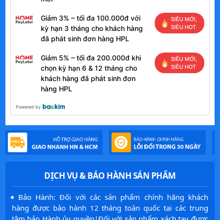
Giảm 3% – tối đa 100.000đ với
SIÊU MỚI,
SIÊU HOT
kỳ hạn 3 tháng cho khách hàng
đã phát sinh đơn hàng HPL
Giảm 5% – tối đa 200.000đ khi
SIÊU MỚI,
SIÊU HOT
chọn kỳ hạn 6 & 12 tháng cho
khách hàng đã phát sinh đơn
hàng HPL
Powered by
DỊCH VỤ & BẢO HÀNH SẢN PHẨM
·
Bảo Hành: Đối với các sản phẩm chính hãng khách
hàng được bảo hành 12 tháng toàn quốc tại các trung
tâm bảo Hành ủy quyền|Đối với sản phẩm xách tay được