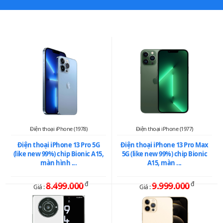
XEM THÊM SMARTPHONE NỔI BẬT
Điện thoại iPhone (1978)
Điện thoại iPhone (1977)
Điện thoại iPhone 13 Pro 5G
Điện thoại iPhone 13 Pro Max
(like new 99%) chip Bionic A15,
5G (like new 99%) chip Bionic
màn hình ...
A15, màn ...
8.499.000
đ
9.999.000
đ
Giá :
Giá :