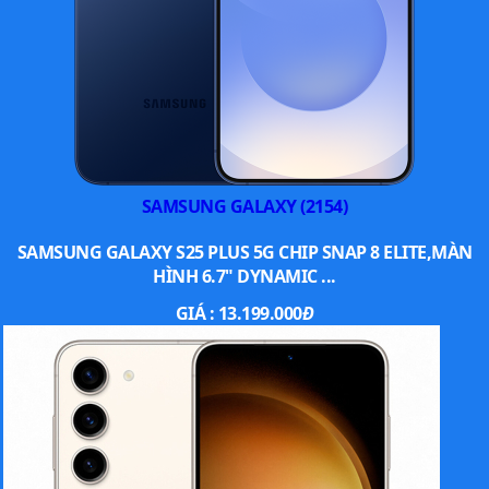
SAMSUNG GALAXY (2154)
SAMSUNG GALAXY S25 PLUS 5G CHIP SNAP 8 ELITE,MÀN
HÌNH 6.7" DYNAMIC ...
GIÁ :
13.199.000
Đ