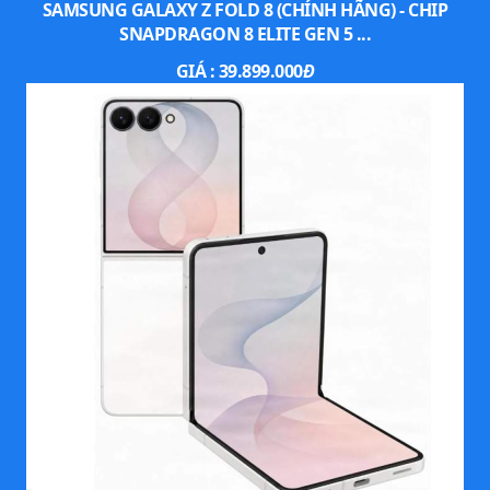
SAMSUNG GALAXY Z FOLD 8 (CHÍNH HÃNG) - CHIP
SNAPDRAGON 8 ELITE GEN 5 ...
GIÁ :
39.899.000
Đ