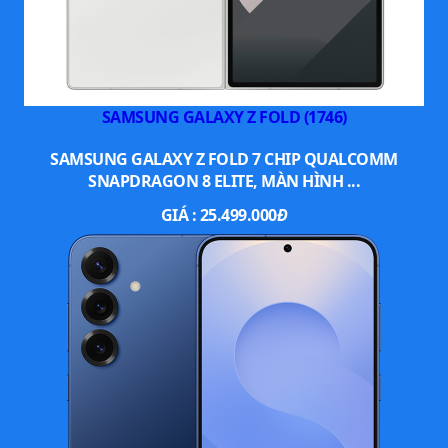
SAMSUNG GALAXY Z FOLD (1746)
SAMSUNG GALAXY Z FOLD 7 CHIP QUALCOMM
SNAPDRAGON 8 ELITE, MÀN HÌNH ...
GIÁ :
25.499.000
Đ