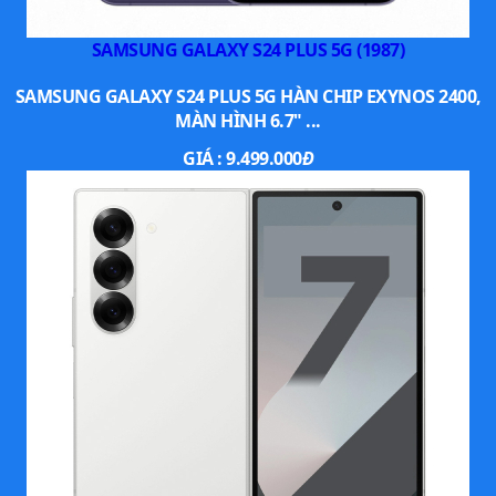
SAMSUNG GALAXY S24 PLUS 5G (1987)
SAMSUNG GALAXY S24 PLUS 5G HÀN CHIP EXYNOS 2400,
MÀN HÌNH 6.7" ...
GIÁ :
9.499.000
Đ