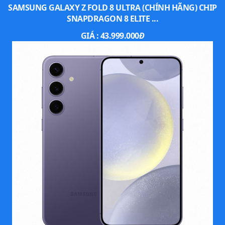
SAMSUNG GALAXY Z FOLD 8 ULTRA (CHÍNH HÃNG) CHIP
SNAPDRAGON 8 ELITE ...
GIÁ :
43.999.000
Đ