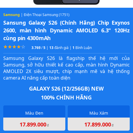
Samsung
| Điện Thoại Samsung (1751)
Sansung Galaxy S26 (Chính Hãng) Chip Exynos
2600, màn hình Dynamic AMOLED 6.3" 120Hz
cùng pin 4300mAh
☆
★
☆
★
☆
★
☆
★
☆
★
3.7692307692308
/
5
|
13
đánh giá |
1
Bình Luận
Samsung Galaxy S26 là flagship thế hệ mới của
Samsung, sở hữu thiết kế cao cấp, màn hình Dynamic
AMOLED 2X siêu mượt, chip mạnh mẽ và hệ thống
camera AI nâng cấp toàn diện
GALAXY S26 (12/256GB) NEW
100% CHÍNH HÃNG
Màu Đen
Màu Xám
17.899.000
17.899.000
đ
đ