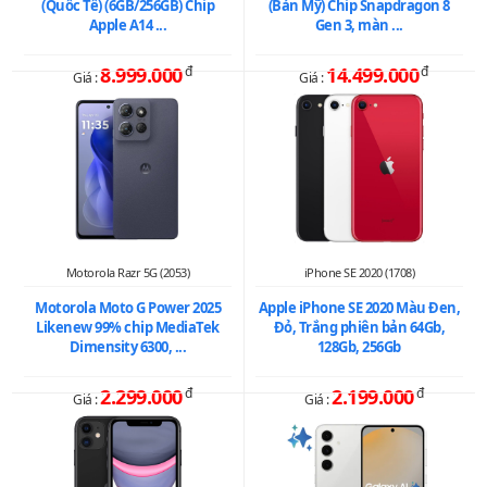
(Quốc Tế) (6GB/256GB) Chip
(Bản Mỹ) Chip Snapdragon 8
Apple A14 ...
Gen 3, màn ...
8.999.000
đ
14.499.000
đ
Giá :
Giá :
Motorola Razr 5G (2053)
iPhone SE 2020 (1708)
Motorola Moto G Power 2025
Apple iPhone SE 2020 Màu Đen,
Likenew 99% chip MediaTek
Đỏ, Trắng phiên bản 64Gb,
Dimensity 6300, ...
128Gb, 256Gb
2.299.000
đ
2.199.000
đ
Giá :
Giá :