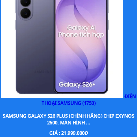
ĐIỆN
THOẠI SAMSUNG (1750)
SAMSUNG GALAXY S26 PLUS (CHÍNH HÃNG) CHIP EXYNOS
2600, MÀN HÌNH ...
GIÁ :
21.999.000
Đ