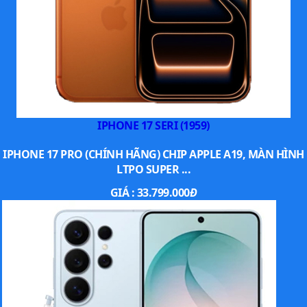
IPHONE 17 SERI (1959)
IPHONE 17 PRO (CHÍNH HÃNG) CHIP APPLE A19, MÀN HÌNH
LTPO SUPER ...
GIÁ :
33.799.000
Đ