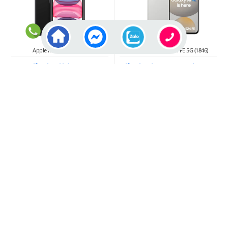
Apple iPhone 11 (1694)
Samsung Galaxy S24 FE 5G (1846)
Điện thoại iPhone 11
Điện thoại Samsung Galaxy S24
(4GB/128GB) Chip Apple A13
FE 5G (Chính Hãng) Exynos
Bionic Màn hình OLED ...
2400e 8 nhân ...
4.199.000
đ
10.999.000
đ
Giá :
Giá :
Samsung Galaxy S21 Plus (1809)
iPhone 11 Pro Max (1692)
Samsung Galaxy S21 Plus 5G
Điện thoại iPhone 11 Pro Max
Ram 8GB Bộ nhớ 128GB /256GB
(4GB/256GB) Chip Apple A13