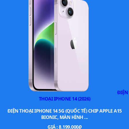
ĐIỆN
THOẠI IPHONE 14 (2026)
ĐIỆN THOẠI IPHONE 14 5G (QUỐC TẾ) CHIP APPLE A15
BIONIC, MÀN HÌNH ...
GIÁ :
8.199.000
Đ