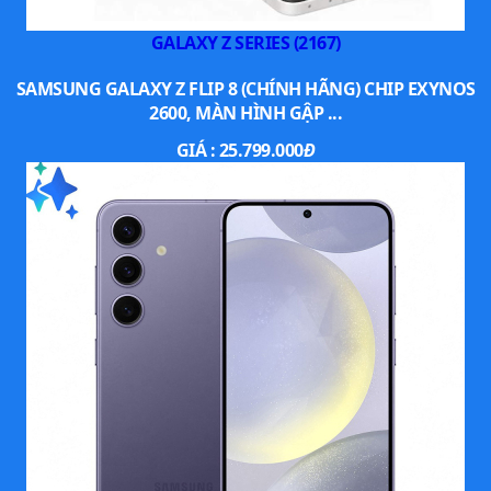
GALAXY Z SERIES (2167)
SAMSUNG GALAXY Z FLIP 8 (CHÍNH HÃNG) CHIP EXYNOS
2600, MÀN HÌNH GẬP ...
GIÁ :
25.799.000
Đ