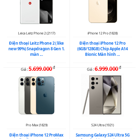
Leica Leitz Phone 2 (2117)
iPhone 12 Pro (1828)
Điện thoại Leitz Phone 2 ( like
Điện thoại iPhone 12 Pro
new 99%) Snapdragon 8 Gen 1.
(6GB/128GB) Chip Apple A14
màn ...
Bionic Màn hình ...
5.699.000
đ
6.999.000
đ
Giá :
Giá :
Pro Max (1829)
S24 Ultra (1921)
Điện thoại iPhone 12 ProMax
Samsung Galaxy S24 Ultra 5G