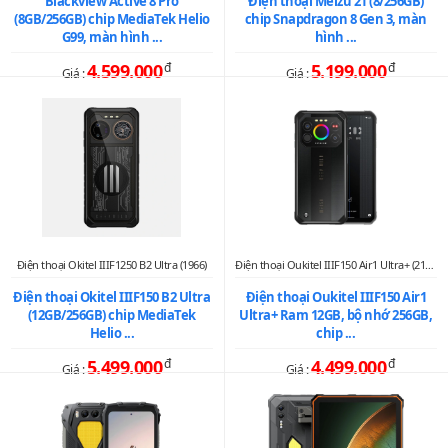
Blackview Active 8 Pro
Điện thoại Meizu 21 (8/256GB)
(8GB/256GB) chip MediaTek Helio
chip Snapdragon 8 Gen 3, màn
G99, màn hình ...
hình ...
4.599.000
đ
5.199.000
đ
Giá :
Giá :
Điện thoại Okitel IIIF1250 B2 Ultra (1966)
Điện thoại Oukitel IIIF150 Air1 Ultra+ (2137)
Điện thoại Okitel IIIF150 B2 Ultra
Điện thoại Oukitel IIIF150 Air1
(12GB/256GB) chip MediaTek
Ultra+ Ram 12GB, bộ nhớ 256GB,
Helio ...
chip ...
5.499.000
đ
4.499.000
đ
Giá :
Giá :