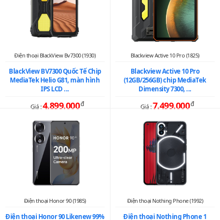
Điện thoại BlackView Bv7300 (1930)
Blackview Active 10 Pro (1825)
BlackView BV7300 Quốc Tế Chip
Blackview Active 10 Pro
MediaTek Helio G81, màn hình
(12GB/256GB) chip MediaTek
IPS LCD ...
Dimensity 7300, ...
4.899.000
đ
7.499.000
đ
Giá :
Giá :
Điện thoại Honor 90 (1985)
Điện thoại Nothing Phone (1992)
Điện thoại Honor 90 Likenew 99%
Điện thoại Nothing Phone 1