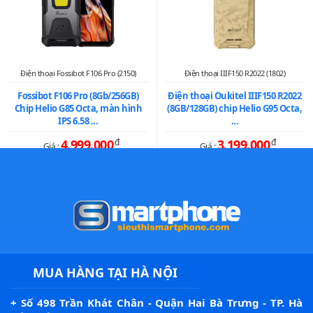
Điện thoại Fossibot F106 Pro (2150)
Điện thoại IIIF150 R2022 (1802)
Fossibot F106 Pro (8Gb/256GB)
Điện thoại Oukitel IIIF150 R2022
Chip Helio G85 Octa, màn hình
(8GB/128GB) chip Helio G95 Octa,
IPS 6.58 ...
...
4.999.000
đ
3.199.000
đ
Giá :
Giá :
MUA HÀNG TẠI HÀ NỘI
+ Số 498 Trần Khát Chân - Quận Hai Bà Trưng - TP. Hà