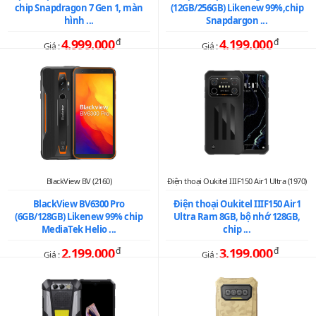
chip Snapdragon 7 Gen 1, màn
(12GB/256GB) Likenew 99%,chip
hình ...
Snapdargon ...
4.999.000
đ
4.199.000
đ
Giá :
Giá :
BlackView BV (2160)
Điện thoại Oukitel IIIF150 Air1 Ultra (1970)
BlackView BV6300 Pro
Điện thoại Oukitel IIIF150 Air1
(6GB/128GB) Likenew 99% chip
Ultra Ram 8GB, bộ nhớ 128GB,
MediaTek Helio ...
chip ...
2.199.000
đ
3.199.000
đ
Giá :
Giá :