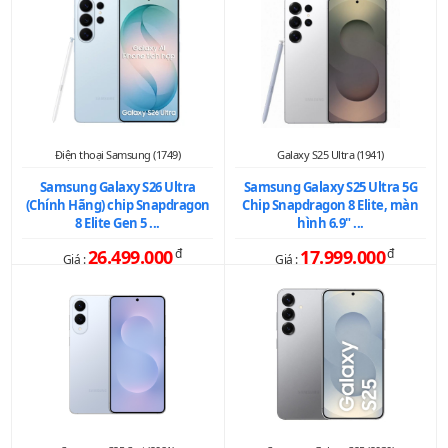
Điện thoại Samsung (1749)
Galaxy S25 Ultra (1941)
Samsung Galaxy S26 Ultra
Samsung Galaxy S25 Ultra 5G
(Chính Hãng) chip Snapdragon
Chip Snapdragon 8 Elite, màn
8 Elite Gen 5 ...
hình 6.9" ...
26.499.000
đ
17.999.000
đ
Giá :
Giá :