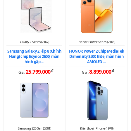
Galaxy Z Series (2167)
Honor Power Series (2166)
Samsung Galaxy Z Flip 8 (Chính
HONOR Power 2 Chip MediaTek
Hãng) chip Exynos 2600, màn
Dimensity 8500 Elite, màn hình
hình gập ...
AMOLED ...
25.799.000
đ
8.899.000
đ
Giá :
Giá :
Samsung S25 Seri (2081)
Điện thoại iPhone (1978)