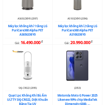
AS65GDBY0 (2097)
AS10GDBY0 (2096)
Máy lọc không khí 1 tầng LG
Máy lọc không khí 2 tầng LG
PuriCare360 Alpha PET
PuriCare360 Alpha PET
AS65GDBY0
AS10GDBY0
16.490.000
đ
20.990.000
đ
Giá :
Giá :
SKJ-CR022 (2095)
(2053)
Quạt Lọc Không Khí Bù Ẩm
Motorola Moto G Power 2025
ULTTY SKJ-CR022, Diệt Khuẩn
Likenew 99% chip MediaTek
Bằng Tia UV
Dimensity 6300, ...