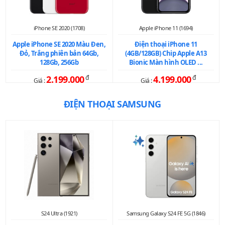
iPhone SE 2020 (1708)
Apple iPhone 11 (1694)
Apple iPhone SE 2020 Màu Đen,
Điện thoại iPhone 11
Đỏ, Trắng phiên bản 64Gb,
(4GB/128GB) Chip Apple A13
128Gb, 256Gb
Bionic Màn hình OLED ...
2.199.000
đ
4.199.000
đ
Giá :
Giá :
ĐIỆN THOẠI SAMSUNG
S24 Ultra (1921)
Samsung Galaxy S24 FE 5G (1846)