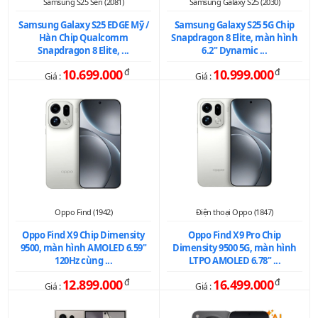
Samsung S25 Seri (2081)
Samsung Galaxy S25 (2030)
Samsung Galaxy S25 EDGE Mỹ /
Samsung Galaxy S25 5G Chip
Hàn Chip Qualcomm
Snapdragon 8 Elite, màn hình
Snapdragon 8 Elite, ...
6.2" Dynamic ...
10.699.000
đ
10.999.000
đ
Giá :
Giá :
Oppo Find (1942)
Điện thoại Oppo (1847)
Oppo Find X9 Chip Dimensity
Oppo Find X9 Pro Chip
9500, màn hình AMOLED 6.59"
Dimensity 9500 5G, màn hình
120Hz cùng ...
LTPO AMOLED 6.78" ...
12.899.000
đ
16.499.000
đ
Giá :
Giá :