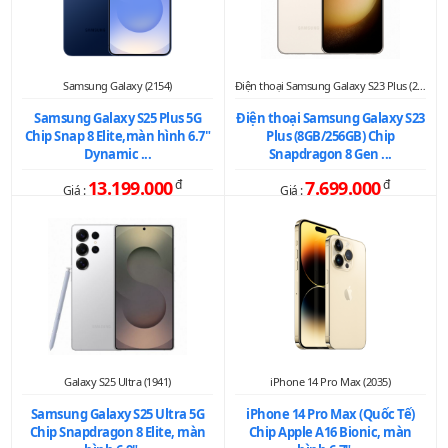
Samsung Galaxy (2154)
Điện thoại Samsung Galaxy S23 Plus (2075)
Samsung Galaxy S25 Plus 5G
Điện thoại Samsung Galaxy S23
Chip Snap 8 Elite,màn hình 6.7"
Plus (8GB/256GB) Chip
Dynamic ...
Snapdragon 8 Gen ...
13.199.000
đ
7.699.000
đ
Giá :
Giá :
Galaxy S25 Ultra (1941)
iPhone 14 Pro Max (2035)
Samsung Galaxy S25 Ultra 5G
iPhone 14 Pro Max (Quốc Tế)
Chip Snapdragon 8 Elite, màn
Chip Apple A16 Bionic, màn