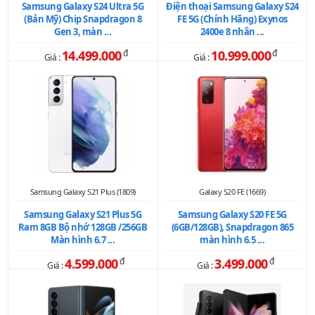
Samsung Galaxy S24 Ultra 5G
Điện thoại Samsung Galaxy S24
(Bản Mỹ) Chip Snapdragon 8
FE 5G (Chính Hãng) Exynos
Gen 3, màn ...
2400e 8 nhân ...
14.499.000
đ
10.999.000
đ
Giá :
Giá :
Samsung Galaxy S21 Plus (1809)
Galaxy S20 FE (1669)
Samsung Galaxy S21 Plus 5G
Samsung Galaxy S20 FE 5G
Ram 8GB Bộ nhớ 128GB /256GB
(6GB/128GB), Snapdragon 865
Màn hình 6.7 ...
màn hình 6.5 ...
4.599.000
đ
3.499.000
đ
Giá :
Giá :