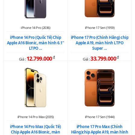
iPhone 14 Pro (2036)
iPhone 17 Seri (1959)
iPhone 14 Pro (Quốc Tế) Chip
iPhone 17 Pro (Chính Hãng) chip
Apple A16 Bionic, màn hình 6.1"
Apple A19, màn hình LTPO
LTPO ...
Super ...
12.799.000
đ
33.799.000
đ
Giá :
Giá :
iPhone 14 Pro Max (2035)
iPhone 17 Seri (1944)
iPhone 14 Pro Max (Quốc Tế)
iPhone 17 Pro Max (Chính
Chip Apple A16 Bionic, màn
Hãng)chip Apple A19, màn hình