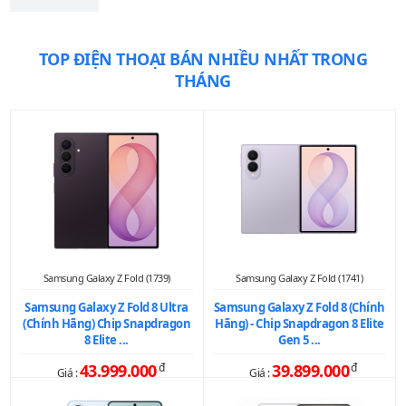
TOP ĐIỆN THOẠI BÁN NHIỀU NHẤT TRONG
THÁNG
Samsung Galaxy Z Fold (1739)
Samsung Galaxy Z Fold (1741)
Samsung Galaxy Z Fold 8 Ultra
Samsung Galaxy Z Fold 8 (Chính
(Chính Hãng) Chip Snapdragon
Hãng) - Chip Snapdragon 8 Elite
8 Elite ...
Gen 5 ...
43.999.000
đ
39.899.000
đ
Giá :
Giá :