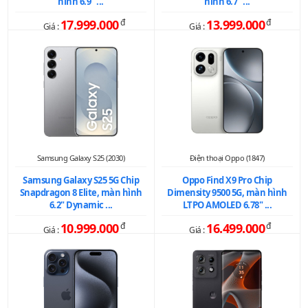
hình 6.9" ...
hình 6.7" ...
17.999.000
đ
13.999.000
đ
Giá :
Giá :
Samsung Galaxy S25 (2030)
Điện thoại Oppo (1847)
Samsung Galaxy S25 5G Chip
Oppo Find X9 Pro Chip
Snapdragon 8 Elite, màn hình
Dimensity 9500 5G, màn hình
6.2" Dynamic ...
LTPO AMOLED 6.78" ...
10.999.000
đ
16.499.000
đ
Giá :
Giá :