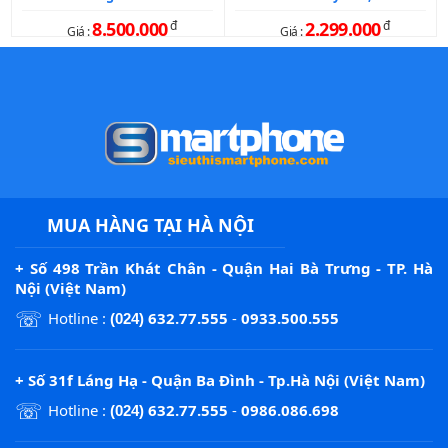
8.500.000
đ
2.299.000
đ
Giá :
Giá :
MUA HÀNG TẠI HÀ NỘI
+ Số 498 Trần Khát Chân - Quận Hai Bà Trưng - TP. Hà
Nội (Việt Nam)
☏
Hotline :
632.77.555
-
0933.500.555
(024)
+ Số 31f Láng Hạ - Quận Ba Đình - Tp.Hà Nội (Việt Nam)
☏
Hotline :
632.77.555
-
0986.086.698
(024)