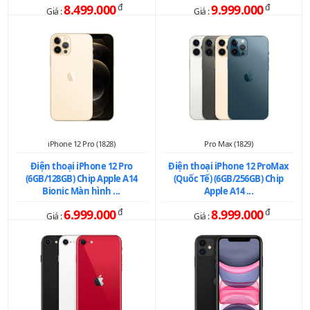
8.499.000
đ
9.999.000
đ
Giá :
Giá :
iPhone 12 Pro (1828)
Pro Max (1829)
Điện thoại iPhone 12 Pro
Điện thoại iPhone 12 ProMax
(6GB/128GB) Chip Apple A14
(Quốc Tế) (6GB/256GB) Chip
Bionic Màn hình ...
Apple A14 ...
6.999.000
đ
8.999.000
đ
Giá :
Giá :