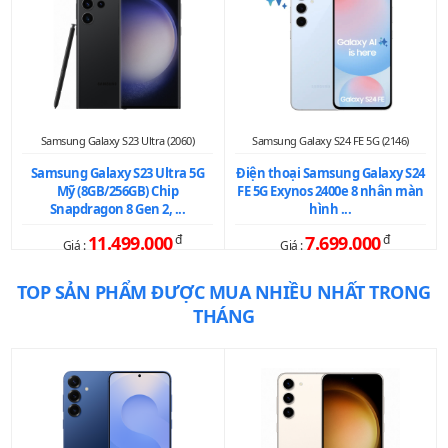
Samsung Galaxy S23 Ultra (2060)
Samsung Galaxy S24 FE 5G (2146)
Samsung Galaxy S23 Ultra 5G
Điện thoại Samsung Galaxy S24
Mỹ (8GB/256GB) Chip
FE 5G Exynos 2400e 8 nhân màn
Snapdragon 8 Gen 2, ...
hình ...
11.499.000
đ
7.699.000
đ
Giá :
Giá :
TOP SẢN PHẨM ĐƯỢC MUA NHIỀU NHẤT TRONG
THÁNG