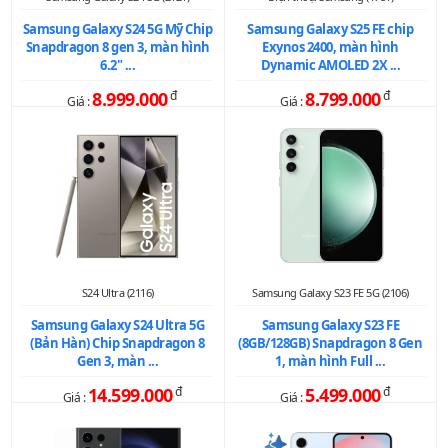
Samsung Galaxy S24 5G Mỹ Chip
Samsung Galaxy S25 FE chip
Snapdragon 8 gen 3, màn hình
Exynos 2400, màn hình
6.2" ...
Dynamic AMOLED 2X ...
8.999.000
đ
8.799.000
đ
Giá :
Giá :
S24 Ultra (2116)
Samsung Galaxy S23 FE 5G (2106)
Samsung Galaxy S24 Ultra 5G
Samsung Galaxy S23 FE
(Bản Hàn) Chip Snapdragon 8
(8GB/128GB) Snapdragon 8 Gen
Gen 3, màn ...
1, màn hình Full ...
14.599.000
đ
5.499.000
đ
Giá :
Giá :