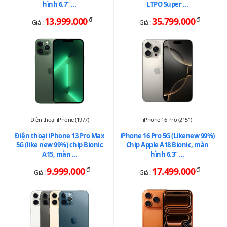
hình 6.7" ...
LTPO Super ...
13.999.000
đ
35.799.000
đ
Giá :
Giá :
Điện thoại iPhone (1977)
iPhone 16 Pro (2151)
Điện thoại iPhone 13 Pro Max
iPhone 16 Pro 5G (Likenew 99%)
5G (like new 99%) chip Bionic
Chip Apple A18 Bionic, màn
A15, màn ...
hình 6.3" ...
9.999.000
đ
17.499.000
đ
Giá :
Giá :