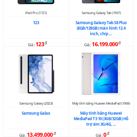
iPad Pro (1721)
Samsung Galaxy Tab (1957)
123
Samsung Galaxy Tab S8 Plus
(8GB/128GB) màn hình 12.4
inch, chip ...
123
đ
16.199.000
đ
Giá :
Giá :
Samsung Galaxy (2023)
Máy tính bảng Huawei MediaPad (1969)
Samsung Galax
Máy tính bảng Huawei
MediaPad T3 10 (3GB/32GB) Hỗ
trợ sim 3G/4G, ...
13.499.000
đ
0
đ
Giá :
Giá :