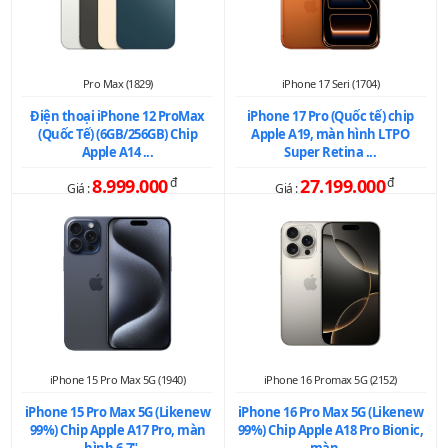
Pro Max (1829)
iPhone 17 Seri (1704)
Điện thoại iPhone 12 ProMax
iPhone 17 Pro (Quốc tế) chip
(Quốc Tế) (6GB/256GB) Chip
Apple A19, màn hình LTPO
Apple A14 ...
Super Retina ...
8.999.000
đ
27.199.000
đ
Giá :
Giá :
iPhone 15 Pro Max 5G (1940)
iPhone 16 Promax 5G (2152)
iPhone 15 Pro Max 5G (Likenew
iPhone 16 Pro Max 5G (Likenew
99%) Chip Apple A17 Pro, màn
99%) Chip Apple A18 Pro Bionic,
hình 6.7" ...
màn ...