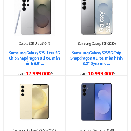
Galaxy S25 Ultra (1941)
Samsung Galaxy S25 (2030)
Samsung Galaxy S25 Ultra 5G
Samsung Galaxy S25 5G Chip
Chip Snapdragon 8 Elite, màn
Snapdragon 8 Elite, màn hình
hình 6.9" ...
6.2" Dynamic ...
17.999.000
đ
10.999.000
đ
Giá :
Giá :
Samsung Galaxy S24 5G (2121)
Điện thoại Samsung (1781)