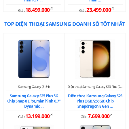
18.499.000
đ
23.499.000
đ
Giá :
Giá :
TOP ĐIỆN THOẠI SAMSUNG DOANH SỐ TỐT NHẤT
Samsung Galaxy (2154)
Điện thoại Samsung Galaxy S23 Plus (2075)
Samsung Galaxy S25 Plus 5G
Điện thoại Samsung Galaxy S23
Chip Snap 8 Elite,màn hình 6.7"
Plus (8GB/256GB) Chip
Dynamic ...
Snapdragon 8 Gen ...
13.199.000
đ
7.699.000
đ
Giá :
Giá :