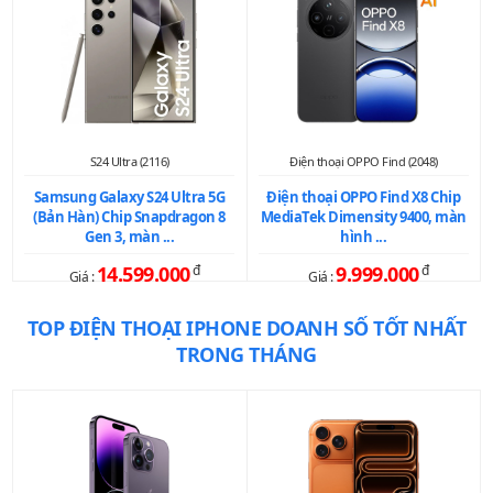
S24 Ultra (2116)
Điện thoại OPPO Find (2048)
Samsung Galaxy S24 Ultra 5G
Điện thoại OPPO Find X8 Chip
(Bản Hàn) Chip Snapdragon 8
MediaTek Dimensity 9400, màn
Gen 3, màn ...
hình ...
14.599.000
đ
9.999.000
đ
Giá :
Giá :
TOP ĐIỆN THOẠI IPHONE DOANH SỐ TỐT NHẤT
TRONG THÁNG