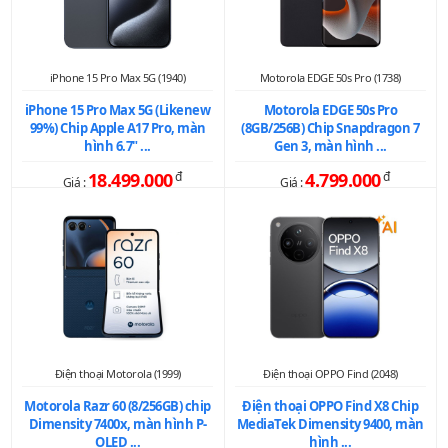
iPhone 15 Pro Max 5G (1940)
Motorola EDGE 50s Pro (1738)
iPhone 15 Pro Max 5G (Likenew
Motorola EDGE 50s Pro
99%) Chip Apple A17 Pro, màn
(8GB/256B) Chip Snapdragon 7
hình 6.7" ...
Gen 3, màn hình ...
18.499.000
đ
4.799.000
đ
Giá :
Giá :
Điện thoại Motorola (1999)
Điện thoại OPPO Find (2048)
Motorola Razr 60 (8/256GB) chip
Điện thoại OPPO Find X8 Chip
Dimensity 7400x, màn hình P-
MediaTek Dimensity 9400, màn
OLED ...
hình ...