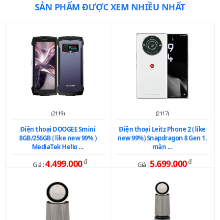
SẢN PHẨM ĐƯỢC XEM NHIỀU NHẤT
(2119)
(2117)
Điện thoại DOOGEE Smini
Điện thoại Leitz Phone 2 ( like
8GB/256GB ( like new 99% )
new 99%) Snapdragon 8 Gen 1.
MediaTek Helio ...
màn ...
4.499.000
đ
5.699.000
đ
Giá :
Giá :