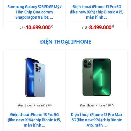
Samsung Galaxy S25 EDGE Mỹ /
Điện thoại iPhone 13 Pro 5G
Hàn Chip Qualcomm
(like new 99%) chip Bionic A15,
Snapdragon 8 Elite, ...
màn hình ...
10.699.000
đ
8.499.000
đ
Giá :
Giá :
ĐIỆN THOẠI IPHONE
Điện thoại iPhone (1978)
Điện thoại iPhone (1977)
Điện thoại iPhone 13 Pro 5G
Điện thoại iPhone 13 Pro Max
(like new 99%) chip Bionic A15,
5G (like new 99%) chip Bionic
màn hình ...
A15, màn ...