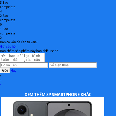
3 Sao
compelete
4
2 Sao
compelete
0
1 Sao
Galaxy Wide5 có pin 5000 mAh.
compelete
2
Thiết bị cũng có liên quan đến Galaxy A22 5G nhưng không
Bạn có vấn đề cần tư vấn?
Gửi câu hỏi
phải là bản sao. Galaxy Wide 5 được cung cấp sức mạnh bởi
Bạn chấm sản phẩm này bao nhiêu sao?
chip Dimensity 700, con chip 7 nm đã được sử dụng cho Galaxy
A22 5G. Chip này có hai lõi Cortex-A76, GPU Mali-G57 MC2
và modem 5G tốc độ 2,77 Gbps (sub-6) cùng với khả năng hỗ
Hủy
Gửi
trợ Wi-Fi 5 và Bluetooth 5.1.
‹
1
›
XEM THÊM SP SMARTPHONE KHÁC