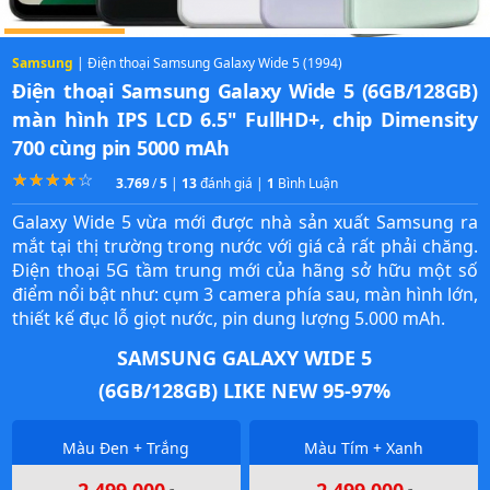
Samsung
| Điện thoại Samsung Galaxy Wide 5 (1994)
Điện thoại Samsung Galaxy Wide 5 (6GB/128GB)
màn hình IPS LCD 6.5" FullHD+, chip Dimensity
700 cùng pin 5000 mAh
☆
★
☆
★
☆
★
☆
★
☆
★
3.7692307692308
/
5
|
13
đánh giá |
1
Bình Luận
Galaxy Wide 5 vừa mới được nhà sản xuất Samsung ra
mắt tại thị trường trong nước với giá cả rất phải chăng.
Điện thoại 5G tầm trung mới của hãng sở hữu một số
điểm nổi bật như: cụm 3 camera phía sau, màn hình lớn,
thiết kế đục lỗ giọt nước, pin dung lượng 5.000 mAh.
SAMSUNG GALAXY WIDE 5
(6GB/128GB) LIKE NEW 95-97%
Màu Đen + Trắng
Màu Tím + Xanh