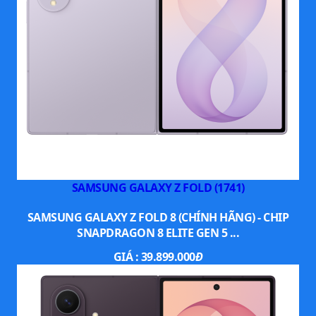
SAMSUNG GALAXY Z FOLD (1741)
SAMSUNG GALAXY Z FOLD 8 (CHÍNH HÃNG) - CHIP
SNAPDRAGON 8 ELITE GEN 5 ...
GIÁ :
39.899.000
Đ