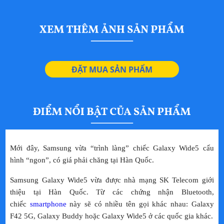
Thiết kế lưng nhựa nguyên khối
THIẾT KẾ
TIÊU CHUẨN
5000 mAh
NĂNG LƯỢNG
MP3
ĐẶT MUA SẢN PHẨM
ÂM THANH
Máy quét dấu vân tay được tích
CẢM BIẾN
hợp vào nút nguồn ở cạnh bên
Sạc, cáp và tai nghe
BỘ SẢN PHẨM
Mạng 4G và 5G
MẠNG KẾT NỐI
Mới đây, Samsung vừa “trình làng” chiếc Galaxy Wide5 cấu
hình “ngon”, có giá phải chăng tại Hàn Quốc.
Android 11
HỆ ĐIỀU HÀNH
Samsung Galaxy Wide5 vừa được nhà mạng SK Telecom giới
167.2 x 76.4 x 9mm và nặng 203
KÍCH THƯỚC & TRỌNG
thiệu tại Hàn Quốc. Từ các chứng nhận Bluetooth,
gram
LƯỢNG
chiếc
smartphone
này sẽ có nhiều tên gọi khác nhau: Galaxy
Type-C
KẾT NỐI
F42 5G, Galaxy Buddy hoặc Galaxy Wide5 ở các quốc gia khác.