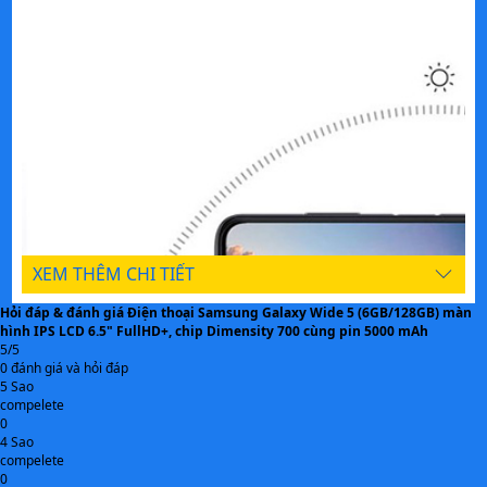
Wi-Fi 5 và Bluetooth 5.1.
CÔNG NGHỆ NỔI BẬT
TÍNH NĂNG
Thông số kỹ thuật trên được tham khảo từ Website chính
hãng
XEM THÊM CHI TIẾT
Hỏi đáp & đánh giá Điện thoại Samsung Galaxy Wide 5 (6GB/128GB) màn
hình IPS LCD 6.5" FullHD+, chip Dimensity 700 cùng pin 5000 mAh
5/5
0 đánh giá và hỏi đáp
5 Sao
compelete
0
4 Sao
compelete
0