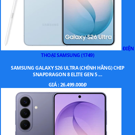
ĐIỆN
THOẠI SAMSUNG (1749)
SAMSUNG GALAXY S26 ULTRA (CHÍNH HÃNG) CHIP
SNAPDRAGON 8 ELITE GEN 5 ...
GIÁ :
26.499.000
Đ