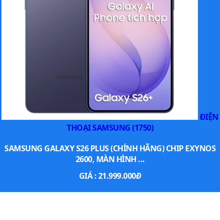
ĐIỆN
THOẠI SAMSUNG (1750)
SAMSUNG GALAXY S26 PLUS (CHÍNH HÃNG) CHIP EXYNOS
2600, MÀN HÌNH ...
GIÁ :
21.999.000
Đ
XEM THÊM SMARTPHONE NỔI BẬT