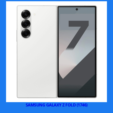
Thiết lập camera sau đủ dùng.
Bù lại, hệ thống camera của chiếc smartphone 5G này đã được
nâng cấp. Cảm biến chính có độ phân giải 64 MP (tăng từ 48
MP); camera góc siêu rộng (115 °) vẫn sử dụng cảm biến 5 MP
độ phân giải thấp và cảm biến độ sâu vẫn được giữ nguyên - 2
MP. Camera selfie đơn có chất lượng ở mức 8 MP.
Điện thoại được trang bị RAM 6 GB và bộ nhớ trong 128 GB,
ngoài ra còn có khe cắm thẻ nhớ microSD hỗ trợ mở rộng lên
đến 1 TB. Theo trang web SK Telecom, "các tùy chọn RAM có
thể thay đổi theo từng quốc gia".
SAMSUNG GALAXY Z FOLD (1746)