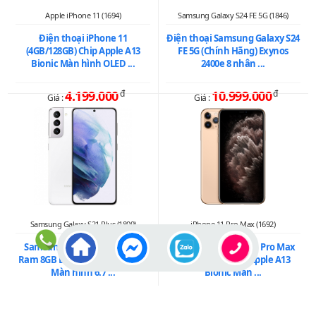
Apple iPhone 11 (1694)
Samsung Galaxy S24 FE 5G (1846)
Điện thoại iPhone 11
Điện thoại Samsung Galaxy S24
(4GB/128GB) Chip Apple A13
FE 5G (Chính Hãng) Exynos
Bionic Màn hình OLED ...
2400e 8 nhân ...
4.199.000
đ
10.999.000
đ
Giá :
Giá :
Samsung Galaxy S21 Plus (1809)
iPhone 11 Pro Max (1692)
Samsung Galaxy S21 Plus 5G
Điện thoại iPhone 11 Pro Max
Ram 8GB Bộ nhớ 128GB /256GB
(4GB/256GB) Chip Apple A13
Màn hình 6.7 ...
Bionic Màn ...
4.599.000
đ
6.199.000
đ
Giá :
Giá :