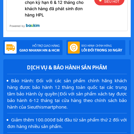
SIÊU HOT
chọn kỳ hạn 6 & 12 tháng cho
khách hàng đã phát sinh đơn
hàng HPL
Powered by
DỊCH VỤ & BẢO HÀNH SẢN PHẨM
·
Bảo Hành: Đối với các sản phẩm chính hãng khách
hàng được bảo hành 12 tháng toàn quốc tại các trung
tâm bảo Hành ủy quyền|Đối với sản phẩm xách tay được
bảo hành 6-12 tháng tại cửa hàng theo chính sách bảo
hành của Sieuthismartphone.
·
Giảm thêm 100.000đ bắt đầu từ sản phẩm thứ 2 đối với
đơn hàng nhiều sản phẩm.