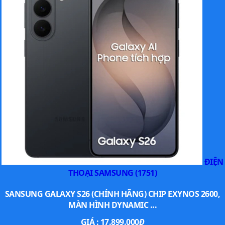
Chiếc smartphone 5G này có thiết kế đơn giản, viền màn hình
hơi dày.
Và mặc dù chip này hỗ trợ tốc độ làm mới màn hình lên đến 90
Hz ở độ phân giải 1080p + (có trong Galaxy A22 5G) nhưng
Galaxy Wide5 lại không hỗ trợ. Màn hình LCD của máy vẫn có
kích cỡ 6,6 inch với độ phân giải 1080p + và camera selfie hình
chữ V, không có tốc độ làm mới cao.
ĐIỆN
THOẠI SAMSUNG (1751)
SANSUNG GALAXY S26 (CHÍNH HÃNG) CHIP EXYNOS 2600,
MÀN HÌNH DYNAMIC ...
GIÁ :
17.899.000
Đ