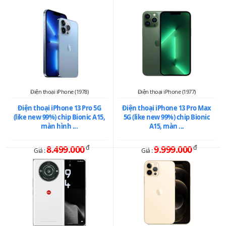
Điện thoại iPhone (1978)
Điện thoại iPhone (1977)
Điện thoại iPhone 13 Pro 5G
Điện thoại iPhone 13 Pro Max
(like new 99%) chip Bionic A15,
5G (like new 99%) chip Bionic
màn hình ...
A15, màn ...
8.499.000
đ
9.999.000
đ
Giá :
Giá :