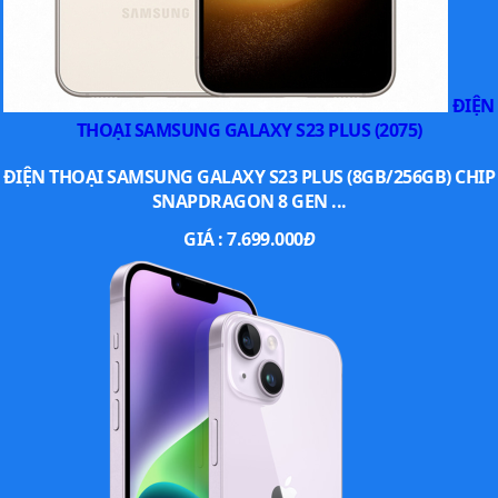
ĐIỆN
THOẠI SAMSUNG GALAXY S23 PLUS (2075)
ĐIỆN THOẠI SAMSUNG GALAXY S23 PLUS (8GB/256GB) CHIP
SNAPDRAGON 8 GEN ...
GIÁ :
7.699.000
Đ