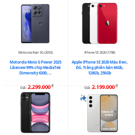
Motorola Razr 5G (2053)
iPhone SE 2020 (1708)
Motorola Moto G Power 2025
Apple iPhone SE 2020 Màu Đen,
Likenew 99% chip MediaTek
Đỏ, Trắng phiên bản 64Gb,
Dimensity 6300, ...
128Gb, 256Gb
2.299.000
đ
2.199.000
đ
Giá :
Giá :