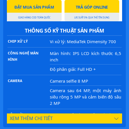
ĐẶT MUA SẢN PHẨM
TRẢ GÓP ONLINE
GIAO HÀNG COD TOÀN QUỐC
LÃI SUẤT 0% QUA THẺ TÍN DỤNG
THÔNG SỐ KỸ THUẬT SẢN PHẨM
Vi xử lý: MediaTek Dimensity 700
CHIP XỬ LÝ
Màn hình: IPS LCD kích thước 6,5
CÔNG NGHỆ MÀN
inch
HÌNH
Độ phân giải: Full HD +
Camera selfie 8 MP
CAMERA
Camera sau 64 MP, một máy ảnh
siêu rộng 5 MP và cảm biến độ sâu
2 MP
128GB (mở rộng thẻ nhớ lên tới
BỘ NHỚ
XEM THÊM CHI TIẾT
1TB)