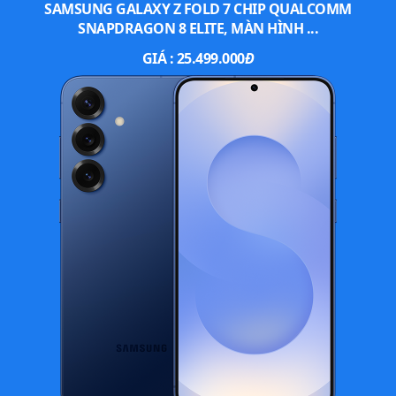
SAMSUNG GALAXY Z FOLD 7 CHIP QUALCOMM
SNAPDRAGON 8 ELITE, MÀN HÌNH ...
GIÁ :
25.499.000
Đ
Các tùy chọn màu của Galaxy Wide5.
Cuối cùng, điện thoại có viên pin 5.000 mAh, hỗ trợ sạc nhanh
15W cùng 3 tùy chọn màu: Đen, Trắng và Xanh dương.