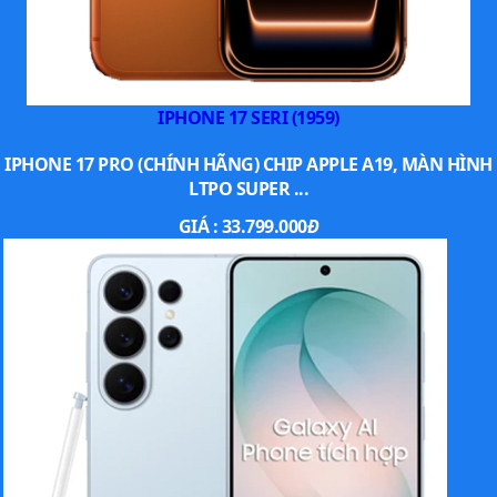
IPHONE 17 SERI (1959)
IPHONE 17 PRO (CHÍNH HÃNG) CHIP APPLE A19, MÀN HÌNH
LTPO SUPER ...
GIÁ :
33.799.000
Đ