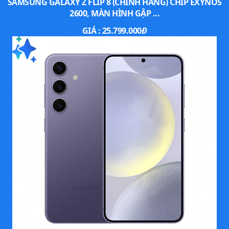
SAMSUNG GALAXY Z FLIP 8 (CHÍNH HÃNG) CHIP EXYNOS
2600, MÀN HÌNH GẬP ...
GIÁ :
25.799.000
Đ