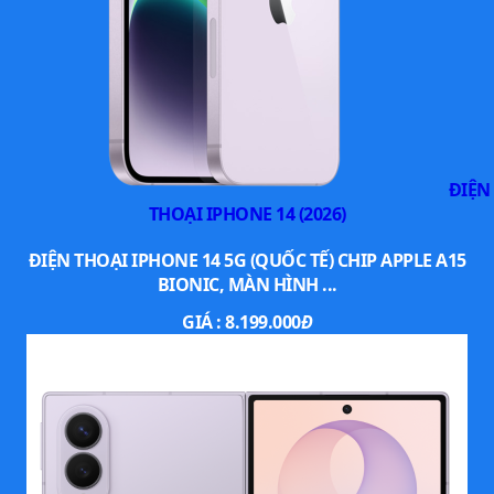
ĐIỆN
THOẠI IPHONE 14 (2026)
ĐIỆN THOẠI IPHONE 14 5G (QUỐC TẾ) CHIP APPLE A15
BIONIC, MÀN HÌNH ...
GIÁ :
8.199.000
Đ