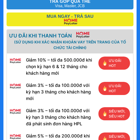
TRẢ GÓP QUA THẺ
Visa, Master, JCB
MUA NGAY - TRẢ SAU
ƯU ĐÃI KHI THANH TOÁN
(SỬ DỤNG KHI XÁC NHẬN KHOẢN VAY TRÊN TRANG CỦA TỔ
CHỨC TÀI CHÍNH)
Giảm 10% – tối đa 500.000đ khi
ƯU ĐÃI
HOT
chọn kỳ hạn 6 & 12 tháng cho
khách hàng mới
Giảm 3% – tối đa 100.000đ với
ƯU ĐÃI
HOT
kỳ hạn 3 tháng cho khách hàng
mới
Giảm 3% – tối đa 100.000đ với
SIÊU MỚI,
SIÊU HOT
kỳ hạn 3 tháng cho khách hàng
đã phát sinh đơn hàng HPL
Giảm 5% – tối đa 200.000đ khi
SIÊU MỚI,