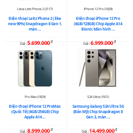
Leica Leitz Phone 2 (2117)
iPhone 12 Pro (1828)
Điện thoại Leitz Phone 2 ( like
Điện thoại iPhone 12 Pro
new 99%) Snapdragon 8 Gen 1.
(6GB/128GB) Chip Apple A14
màn ...
Bionic Màn hình ...
5.699.000
đ
6.999.000
đ
Giá :
Giá :
Pro Max (1829)
S24 Ultra (1921)
Điện thoại iPhone 12 ProMax
Samsung Galaxy S24 Ultra 5G
(Quốc Tế) (6GB/256GB) Chip
(Bản Mỹ) Chip Snapdragon 8
Apple A14 ...
Gen 3, màn ...
8.999.000
đ
14.499.000
đ
Giá :
Giá :