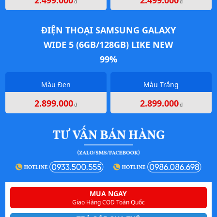
2.499.000
2.499.000
đ
đ
ĐIỆN THOẠI SAMSUNG GALAXY
WIDE 5 (6GB/128GB) LIKE NEW
99%
Màu Đen
Màu Trắng
2.899.000
2.899.000
đ
đ
MUA NGAY
Giao Hàng COD Toàn Quốc