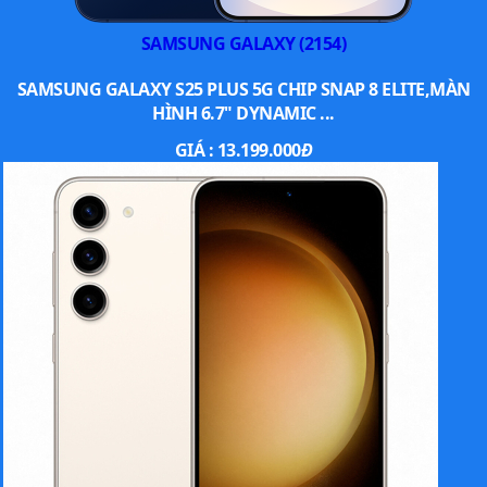
SAMSUNG GALAXY (2154)
SAMSUNG GALAXY S25 PLUS 5G CHIP SNAP 8 ELITE,MÀN
HÌNH 6.7" DYNAMIC ...
GIÁ :
13.199.000
Đ