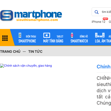
iPhone 12
G
TRANG CHỦ
TIN TỨC
—
Chính
CHÍ
sieut
dịch v
tất c
Chúng 