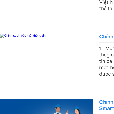
Việt 
thẻ tại
Chính
1. Mụ
thegio
tin cá
một b
được s
Chín
Smar