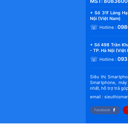
MST: 808360
+ Số 31f Láng H
Nội (Việt Nam)
☏
098
Hotline :
+ Số 498 Trần Kh
- TP. Hà Nội (Việt
☏
093
Hotline :
Siêu thị Smartph
Smartphone, máy 
nhất, hỗ trợ trả g
email : sieuthism
Facebook