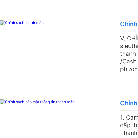
Chính
V, CH
sieuth
thanh
/Cash 
phương
Chính
1. Ca
cấp b
Thanh