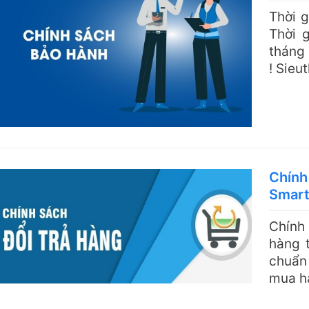
Thời g
Thời 
tháng
! Sieu
Chính
Smar
Chính 
hàng 
chuẩn
mua hà