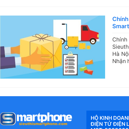
Chính
Smar
Chí
Sieut
Hà Nội
Nhận h
HỘ KINH DOAN
ĐIỆN TỬ ĐIỆN