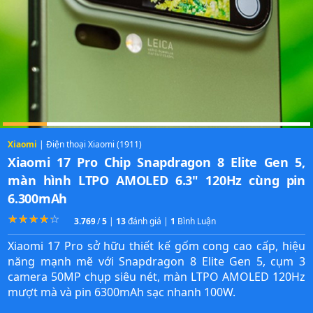
Xiaomi
| Điện thoại Xiaomi (1911)
Xiaomi 17 Pro Chip Snapdragon 8 Elite Gen 5,
màn hình LTPO AMOLED 6.3" 120Hz cùng pin
6.300mAh
☆
★
☆
★
☆
★
☆
★
☆
★
3.7692307692308
/
5
|
13
đánh giá |
1
Bình Luận
Xiaomi 17 Pro sở hữu thiết kế gốm cong cao cấp, hiệu
năng mạnh mẽ với Snapdragon 8 Elite Gen 5, cụm 3
camera 50MP chụp siêu nét, màn LTPO AMOLED 120Hz
mượt mà và pin 6300mAh sạc nhanh 100W.