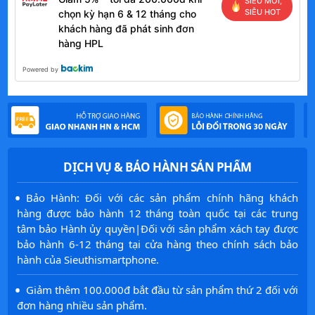
SIÊU MỚI,
SIÊU HOT
chọn kỳ hạn 6 & 12 tháng cho
khách hàng đã phát sinh đơn
hàng HPL
Powered by
DỊCH VỤ & BẢO HÀNH SẢN PHẨM
·
Bảo Hành: Đối với các sản phẩm chính hãng khách
hàng được bảo hành 12 tháng toàn quốc tại các trung
tâm bảo Hành ủy quyền|Đối với sản phẩm xách tay được
bảo hành 6-12 tháng tại cửa hàng theo chính sách bảo
hành của Sieuthismartphone.
·
Giảm thêm 100.000đ bắt đầu từ sản phẩm thứ 2 đối với
đơn hàng nhiều sản phẩm.