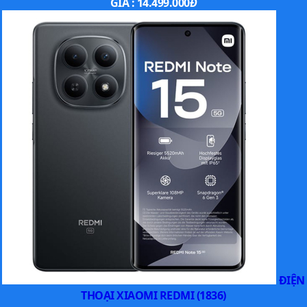
GIÁ :
14.499.000
Đ
ĐIỆN
THOẠI XIAOMI REDMI (1836)