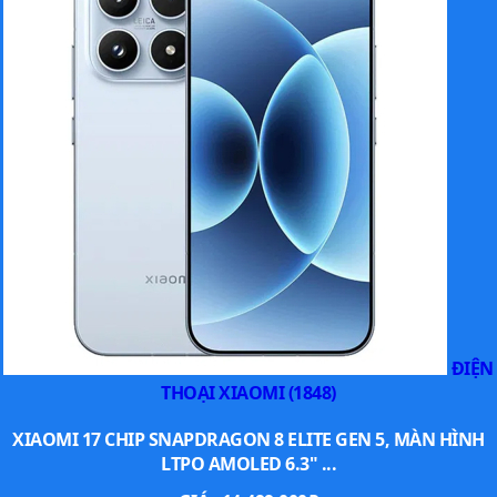
ĐIỆN
THOẠI XIAOMI (1848)
XIAOMI 17 CHIP SNAPDRAGON 8 ELITE GEN 5, MÀN HÌNH
LTPO AMOLED 6.3" ...