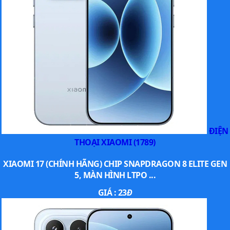
ĐIỆN
THOẠI XIAOMI (1789)
XIAOMI 17 (CHÍNH HÃNG) CHIP SNAPDRAGON 8 ELITE GEN
5, MÀN HÌNH LTPO ...
GIÁ :
23
Đ