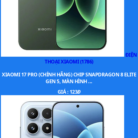
ĐIỆN
THOẠI XIAOMI (1786)
XIAOMI 17 PRO (CHÍNH HÃNG) CHIP SNAPDRAGON 8 ELITE
GEN 5, MÀN HÌNH ...
GIÁ :
123
Đ