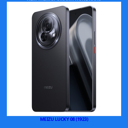
2. Màn hình – Mượt và rực rỡ
Trang bị tấm nền LTPO AMOLED 6.3 inch độ phân
giải 2.7K, tần số quét 120Hz, độ sáng tối đa lên đến
4000 nits. Trải nghiệm hiển thị cực kỳ mượt mà,
sống động, kể cả khi dùng ngoài trời nắng gắt.
MEIZU LUCKY 08 (1923)