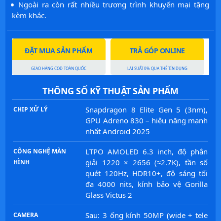
·
Ngoài ra còn rất nhiều trương trình khuyến mại tặng
kèm khác.
ĐẶT MUA SẢN PHẨM
TRẢ GÓP ONLINE
GIAO HÀNG COD TOÀN QUỐC
LÃI SUẤT 0% QUA THẺ TÍN DỤNG
THÔNG SỐ KỸ THUẬT SẢN PHẨM
Snapdragon 8 Elite Gen 5 (3nm),
CHIP XỬ LÝ
GPU Adreno 830 – hiệu năng mạnh
nhất Android 2025
LTPO AMOLED 6.3 inch, độ phân
CÔNG NGHỆ MÀN
giải 1220 × 2656 (≈2.7K), tần số
HÌNH
quét 120Hz, HDR10+, độ sáng tối
đa 4000 nits, kính bảo vệ Gorilla
Glass Victus 2
Sau: 3 ống kính 50MP (wide + tele
CAMERA