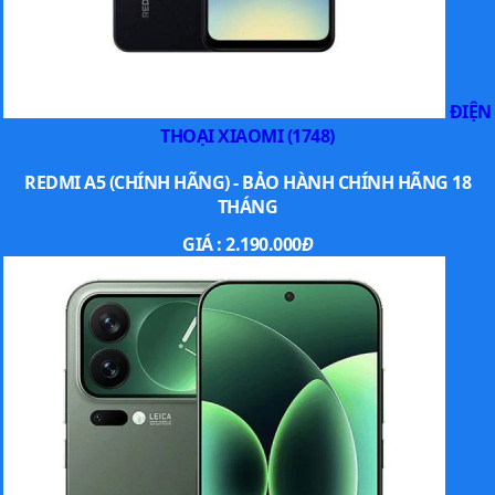
cường độ cao. Sạc nhanh 100W giúp nạp đầy
chỉ trong khoảng 20 phút. Máy còn hỗ trợ sạc
không dây 50W và sạc ngược 22.5W – tiện lợi
cho các thiết bị khác.
ĐIỆN
THOẠI XIAOMI (1748)
REDMI A5 (CHÍNH HÃNG) - BẢO HÀNH CHÍNH HÃNG 18
THÁNG
GIÁ :
2.190.000
Đ