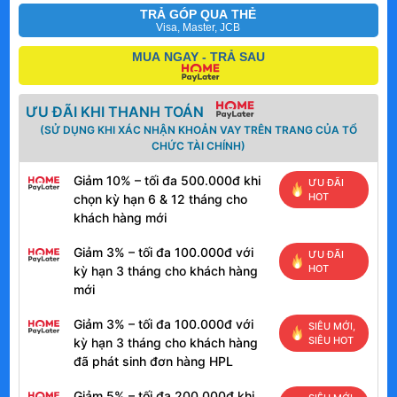
TRẢ GÓP QUA THẺ
Visa, Master, JCB
MUA NGAY - TRẢ SAU
ƯU ĐÃI KHI THANH TOÁN
(SỬ DỤNG KHI XÁC NHẬN KHOẢN VAY TRÊN TRANG CỦA TỔ
CHỨC TÀI CHÍNH)
Giảm 10% – tối đa 500.000đ khi
ƯU ĐÃI
HOT
chọn kỳ hạn 6 & 12 tháng cho
khách hàng mới
Giảm 3% – tối đa 100.000đ với
ƯU ĐÃI
HOT
kỳ hạn 3 tháng cho khách hàng
mới
Giảm 3% – tối đa 100.000đ với
SIÊU MỚI,
SIÊU HOT
kỳ hạn 3 tháng cho khách hàng
đã phát sinh đơn hàng HPL
Giảm 5% – tối đa 200.000đ khi