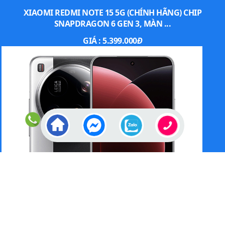
XIAOMI REDMI NOTE 15 5G (CHÍNH HÃNG) CHIP
SNAPDRAGON 6 GEN 3, MÀN ...
GIÁ :
5.399.000
Đ