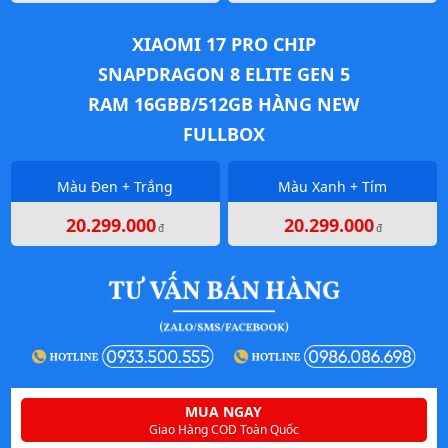
XIAOMI 17 PRO CHIP
SNAPDRAGON 8 ELITE GEN 5
RAM 16GBB/512GB HÀNG NEW
FULLBOX
Màu Đen + Trắng
Màu Xanh + Tím
20.299.000
20.299.000
đ
đ
MUA NGAY
Giao Hàng COD Toàn Quốc