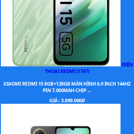
ĐIỆN
THOẠI REDMI (1747)
XIAOMI REDMI 15 8GB+128GB MÀN HÌNH 6.9 INCH 144HZ
PIN 7.000MAH CHIP ...
GIÁ :
3.899.000
Đ