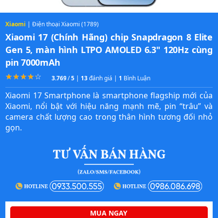
Xiaomi
| Điện thoại Xiaomi (1789)
Xiaomi 17 (Chính Hãng) chip Snapdragon 8 Elite
Gen 5, màn hình LTPO AMOLED 6.3" 120Hz cùng
pin 7000mAh
☆
★
☆
★
☆
★
☆
★
☆
★
3.7692307692308
/
5
|
13
đánh giá |
1
Bình Luận
Xiaomi 17 Smartphone là smartphone flagship mới của
Xiaomi, nổi bật với hiệu năng mạnh mẽ, pin “trâu” và
camera chất lượng cao trong thân hình tương đối nhỏ
gọn.
MUA NGAY