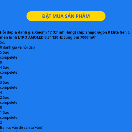
IP68
TIÊU CHUẨN
ĐẶT MUA SẢN PHẨM
7000mAh, sạc nhanh 100W, sạc
NĂNG LƯỢNG
không dây 50W, sạc ngược
Hỏi đáp & đánh giá Xiaomi 17 (Chính Hãng) chip Snapdragon 8 Elite Gen 5,
màn hình LTPO AMOLED 6.3" 120Hz cùng pin 7000mAh
Loa kép stereo, hỗ trợ Dolby Atmos
ÂM THANH
5/5
0 đánh giá và hỏi đáp
Vân tay siêu âm dưới màn hình, gia
CẢM BIẾN
5 Sao
tốc, con quay hồi chuyển, tiệm cận,
compelete
0
ánh sáng, la bàn
4 Sao
compelete
Thân máy, cáp sạc USB-C, que chọc
BỘ SẢN PHẨM
0
SIM, sách hướng dẫn
3 Sao
compelete
4
5G / 4G LTE / 3G / 2G
MẠNG KẾT NỐI
2 Sao
compelete
Android 16, giao diện HyperOS 3
HỆ ĐIỀU HÀNH
0
1 Sao
compelete
hoảng 6.3 inch, nặng ~190g
KÍCH THƯỚC & TRỌNG
2
LƯỢNG
Bạn có vấn đề cần tư vấn?