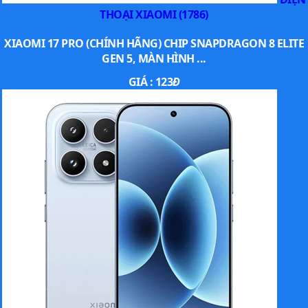
THOẠI XIAOMI (1786)
XIAOMI 17 PRO (CHÍNH HÃNG) CHIP SNAPDRAGON 8 ELITE
GEN 5, MÀN HÌNH ...
GIÁ :
123
Đ