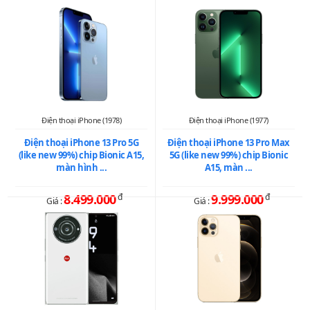
Điện thoại iPhone (1978)
Điện thoại iPhone (1977)
Điện thoại iPhone 13 Pro 5G
Điện thoại iPhone 13 Pro Max
(like new 99%) chip Bionic A15,
5G (like new 99%) chip Bionic
màn hình ...
A15, màn ...
8.499.000
đ
9.999.000
đ
Giá :
Giá :