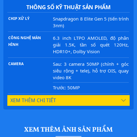
THÔNG SỐ KỸ THUẬT SẢN PHẨM
Snapdragon 8 Elite Gen 5 (tiến trình
CHIP XỬ LÝ
3nm)
6.3 inch LTPO AMOLED, độ phân
CÔNG NGHỆ MÀN
giải 1.5K, tần số quét 120Hz,
HÌNH
HDR10+, Dolby Vision
Sau: 3 camera 50MP (chính + góc
CAMERA
siêu rộng + tele), hỗ trợ OIS, quay
video 8K
Trước: 50MP
XEM THÊM CHI TIẾT
RAM 12GB / 16GB LPDDR5X, bộ
BỘ NHỚ
nhớ trong 256GB / 512GB / 1TB
UFS 4.1
Khung kim loại, mặt kính cao cấp,
THIẾT KẾ
chuẩn kháng nước bụi IP68