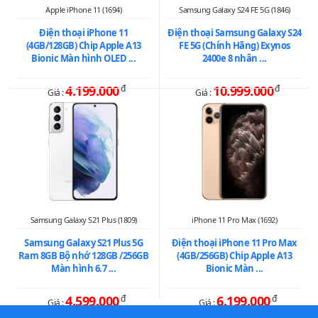
Apple iPhone 11 (1694)
Samsung Galaxy S24 FE 5G (1846)
Điện thoại iPhone 11
Điện thoại Samsung Galaxy S24
(4GB/128GB) Chip Apple A13
FE 5G (Chính Hãng) Exynos
Bionic Màn hình OLED ...
2400e 8 nhân ...
4.199.000
đ
10.999.000
đ
Giá :
Giá :
Samsung Galaxy S21 Plus (1809)
iPhone 11 Pro Max (1692)
Samsung Galaxy S21 Plus 5G
Điện thoại iPhone 11 Pro Max
Ram 8GB Bộ nhớ 128GB /256GB
(4GB/256GB) Chip Apple A13
Màn hình 6.7 ...
Bionic Màn ...
4.599.000
đ
6.199.000
đ
Giá :
Giá :