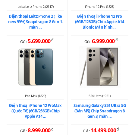
Leica Leitz Phone 2 (2117)
iPhone 12 Pro (1828)
Điện thoại Leitz Phone 2 ( like
Điện thoại iPhone 12 Pro
new 99%) Snapdragon 8 Gen 1.
(6GB/128GB) Chip Apple A14
màn ...
Bionic Màn hình ...
5.699.000
đ
6.999.000
đ
Giá :
Giá :
Pro Max (1829)
S24 Ultra (1921)
Điện thoại iPhone 12 ProMax
Samsung Galaxy S24 Ultra 5G
(Quốc Tế) (6GB/256GB) Chip
(Bản Mỹ) Chip Snapdragon 8
Apple A14 ...
Gen 3, màn ...
8.999.000
đ
14.499.000
đ
Giá :
Giá :