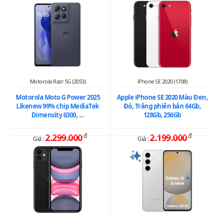
Motorola Razr 5G (2053)
iPhone SE 2020 (1708)
Motorola Moto G Power 2025
Apple iPhone SE 2020 Màu Đen,
Likenew 99% chip MediaTek
Đỏ, Trắng phiên bản 64Gb,
Dimensity 6300, ...
128Gb, 256Gb
2.299.000
đ
2.199.000
đ
Giá :
Giá :