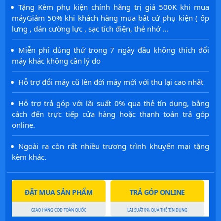
·
Tặng Kèm phụ kiện chính hãng trị giá 500K khi mua
máyGiảm 50% khi khách hàng mua bất cứ phụ kiện ( ốp
lưng , dán cường lực , sạc tích điện, thẻ nhớ ...
·
Miễn phí dùng thử trong 7 ngày đầu không thích đổi
máy khác không cần lý do
·
Hỗ trợ đổi máy cũ lên đời máy mới với thu lại cao nhất
·
Hỗ trợ trả góp với lãi suất 0% qua thẻ tín dụng, bằng
cách đến trực tiếp cửa hàng hoặc thanh toán trả góp
online.
·
Ngoài ra còn rất nhiều trương trình khuyến mại tặng
kèm khác.
ĐẶT MUA SẢN PHẨM
TRẢ GÓP ONLINE
GIAO HÀNG COD TOÀN QUỐC
LÃI SUẤT 0% QUA THẺ TÍN DỤNG