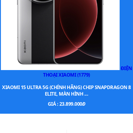
ĐIỆN
THOẠI XIAOMI (1779)
XIAOMI 15 ULTRA 5G (CHÍNH HÃNG) CHIP SNAPDRAGON 8
ELITE, MÀN HÌNH ...
GIÁ :
23.899.000
Đ
XEM THÊM SMARTPHONE NỔI BẬT