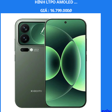
HÌNH LTPO AMOLED ...
GIÁ :
16.799.000
Đ
ĐIỆN