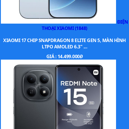
ĐIỆN
THOẠI XIAOMI (1848)
XIAOMI 17 CHIP SNAPDRAGON 8 ELITE GEN 5, MÀN HÌNH
LTPO AMOLED 6.3" ...
GIÁ :
14.499.000
Đ