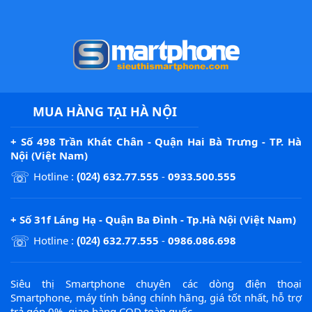
MUA HÀNG TẠI HÀ NỘI
+ Số 498 Trần Khát Chân - Quận Hai Bà Trưng - TP. Hà
Nội (Việt Nam)
☏
Hotline :
632.77.555
-
0933.500.555
(024)
+ Số 31f Láng Hạ - Quận Ba Đình - Tp.Hà Nội (Việt Nam)
☏
Hotline :
632.77.555
-
0986.086.698
(024)
Siêu thị Smartphone chuyên các dòng điện thoại
Smartphone, máy tính bảng chính hãng, giá tốt nhất, hỗ trợ
trả góp 0%, giao hàng COD toàn quốc