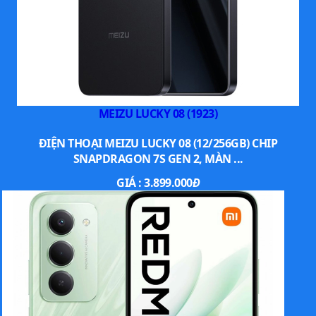
MEIZU LUCKY 08 (1923)
ĐIỆN THOẠI MEIZU LUCKY 08 (12/256GB) CHIP
SNAPDRAGON 7S GEN 2, MÀN ...
GIÁ :
3.899.000
Đ