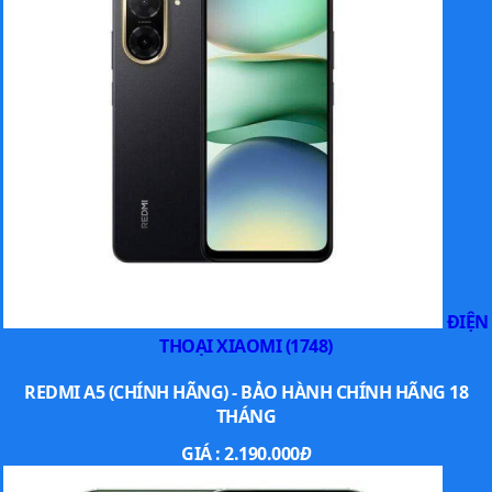
ĐIỆN
THOẠI XIAOMI (1748)
REDMI A5 (CHÍNH HÃNG) - BẢO HÀNH CHÍNH HÃNG 18
THÁNG
GIÁ :
2.190.000
Đ