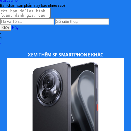
Gửi câu hỏi
Wi-Fi 7, Bluetooth 5.4, NFC, USB
KẾT NỐI
Bạn chấm sản phẩm này bao nhiêu sao?
Type-C
Màn hình LTPO tiết kiệm pin, sạc
CÔNG NGHỆ NỔI BẬT
Hủy
Gửi
nhanh công suất lớn, bảo mật vân
‹
tay siêu âm
1
›
Mở khóa vân tay & khuôn mặt, AI
TÍNH NĂNG
XEM THÊM SP SMARTPHONE KHÁC
camera, quay video 8K, hỗ trợ chơi
game hiệu năng cao
Thông số kỹ thuật trên được tham khảo từ Website chính
hãng