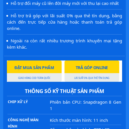
·
Hỗ trợ đổi máy cũ lên đời máy mới với thu lại cao nhất
·
Hỗ trợ trả góp với lãi suất 0% qua thẻ tín dụng, bằng
cách đến trực tiếp cửa hàng hoặc thanh toán trả góp
online.
·
Ngoài ra còn rất nhiều trương trình khuyến mại tặng
kèm khác.
ĐẶT MUA SẢN PHẨM
TRẢ GÓP ONLINE
GIAO HÀNG COD TOÀN QUỐC
LÃI SUẤT 0% QUA THẺ TÍN DỤNG
THÔNG SỐ KỸ THUẬT SẢN PHẨM
Phiên bản CPU: Snapdragon 8 Gen
CHIP XỬ LÝ
1
Kích thước màn hình: 11 inch
CÔNG NGHỆ MÀN
HÌNH