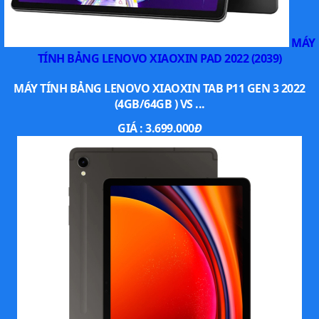
MÁY
TÍNH BẢNG LENOVO XIAOXIN PAD 2022 (2039)
MÁY TÍNH BẢNG LENOVO XIAOXIN TAB P11 GEN 3 2022
(4GB/64GB ) VS ...
GIÁ :
3.699.000
Đ