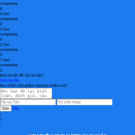
trên tay.
compelete
0
4 Sao
compelete
Màn hình 120Hz - tận hưởng khung hình mượt mà
0
3 Sao
Samsung Galaxy Tab S8 sở hữu màn hình 11 inch, ghi nhận
compelete
4
độ phân giải là 2.560 x 1.600 pixels. Điểm nhấn của màn
2 Sao
hình này nằm ở mức tần số quét cao 120Hz – giúp cho
compelete
mọi thao tác vuốt chạm, chuyển cảnh được diễn đạt mượt
0
1 Sao
mà hơn. Sản phẩm dễ dàng diễn đạt sự sống động của
compelete
video và hỗ trợ đặc biệt tốt khi bạn chơi game và tận
2
Bạn có vấn đề cần tư vấn?
hưởng những nội dung đa phương tiện.
Gửi câu hỏi
Bạn chấm sản phẩm này bao nhiêu sao?
Thao tác chuyên nghiệp cùng bút S-Pen
Hãy thoải mái tận hưởng không gian hiển thị rộng rãi của
Hủy
Gửi
‹
Galaxy Tab S8 với sự hỗ trợ của bút S-Pen chuyên nghiệp.
1
Đầu bút siêu mảnh, độ trễ thấp và hệ thống tính năng hấp
›
dẫn giúp chiếc tablet thế hệ mới của
Samsung
hỗ trợ rất