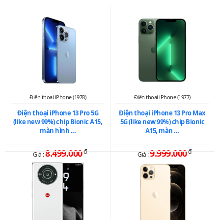
Điện thoại iPhone (1978)
Điện thoại iPhone (1977)
Điện thoại iPhone 13 Pro 5G
Điện thoại iPhone 13 Pro Max
(like new 99%) chip Bionic A15,
5G (like new 99%) chip Bionic
màn hình ...
A15, màn ...
8.499.000
đ
9.999.000
đ
Giá :
Giá :