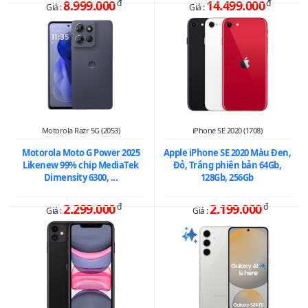
8.999.000
đ
14.499.000
đ
Giá :
Giá :
Motorola Razr 5G (2053)
iPhone SE 2020 (1708)
Motorola Moto G Power 2025
Apple iPhone SE 2020 Màu Đen,
Likenew 99% chip MediaTek
Đỏ, Trắng phiên bản 64Gb,
Dimensity 6300, ...
128Gb, 256Gb
2.299.000
đ
2.199.000
đ
Giá :
Giá :