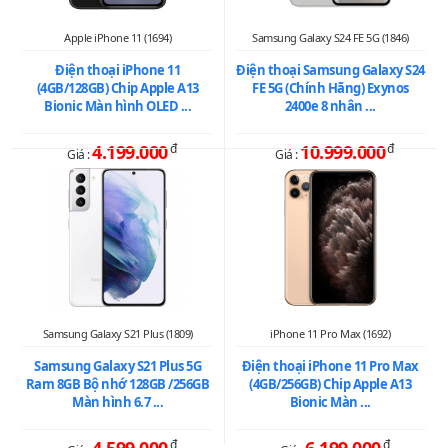
Apple iPhone 11 (1694)
Samsung Galaxy S24 FE 5G (1846)
Điện thoại iPhone 11
Điện thoại Samsung Galaxy S24
(4GB/128GB) Chip Apple A13
FE 5G (Chính Hãng) Exynos
Bionic Màn hình OLED ...
2400e 8 nhân ...
4.199.000
đ
10.999.000
đ
Giá :
Giá :
Samsung Galaxy S21 Plus (1809)
iPhone 11 Pro Max (1692)
Samsung Galaxy S21 Plus 5G
Điện thoại iPhone 11 Pro Max
Ram 8GB Bộ nhớ 128GB /256GB
(4GB/256GB) Chip Apple A13
Màn hình 6.7 ...
Bionic Màn ...
đ
đ