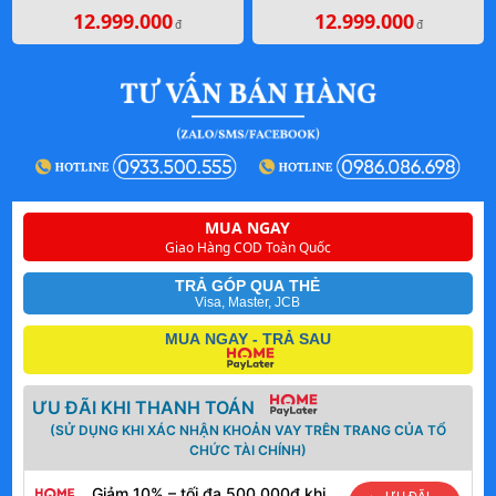
12.999.000
12.999.000
đ
đ
MUA NGAY
Giao Hàng COD Toàn Quốc
TRẢ GÓP QUA THẺ
Visa, Master, JCB
MUA NGAY - TRẢ SAU
ƯU ĐÃI KHI THANH TOÁN
(SỬ DỤNG KHI XÁC NHẬN KHOẢN VAY TRÊN TRANG CỦA TỔ
CHỨC TÀI CHÍNH)
Giảm 10% – tối đa 500.000đ khi
ƯU ĐÃI