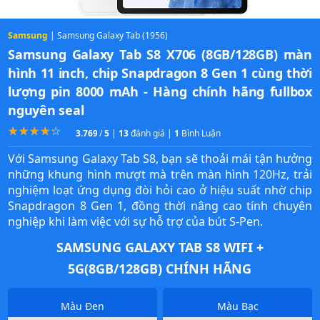
Samsung
| Samsung Galaxy Tab (1956)
Samsung Galaxy Tab S8 X706 (8GB/128GB) màn
hình 11 inch, chip Snapdragon 8 Gen 1 cùng thời
lượng pin 8000 mAh - Hàng chính hãng fullbox
nguyên seal
☆
★
☆
★
☆
★
☆
★
☆
★
3.7692307692308
/
5
|
13
đánh giá |
1
Bình Luận
Với Samsung Galaxy Tab S8, bạn sẽ thoải mái tận hưởng
những khung hình mượt mà trên màn hình 120Hz, trải
nghiệm loạt ứng dụng đòi hỏi cao ở hiệu suất nhờ chip
Snapdragon 8 Gen 1, đồng thời nâng cao tính chuyên
nghiệp khi làm việc với sự hỗ trợ của bút S-Pen.
SAMSUNG GALAXY TAB S8 WIFI +
5G(8GB/128GB) CHÍNH HÃNG
Màu Đen
Màu Bạc