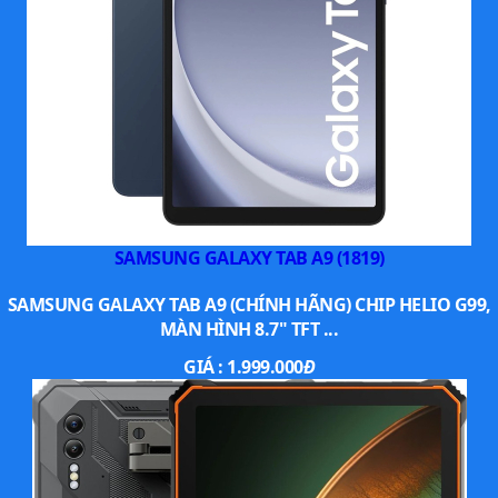
SAMSUNG GALAXY TAB A9 (1819)
SAMSUNG GALAXY TAB A9 (CHÍNH HÃNG) CHIP HELIO G99,
MÀN HÌNH 8.7" TFT ...
GIÁ :
1.999.000
Đ