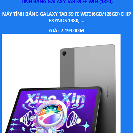
TÍNH BẢNG GALAXY TAB S9 FE WIFI (1820)
MÁY TÍNH BẢNG GALAXY TAB S9 FE WIFI (6GB/128GB) CHIP
EXYNOS 1380, ...
GIÁ :
7.199.000
Đ