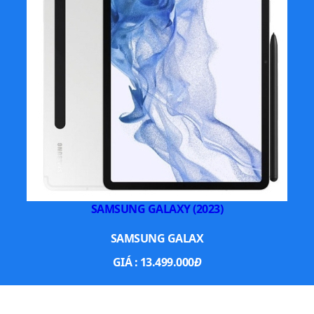
SAMSUNG GALAXY (2023)
SAMSUNG GALAX
GIÁ :
13.499.000
Đ
XEM THÊM SMARTPHONE NỔI BẬT