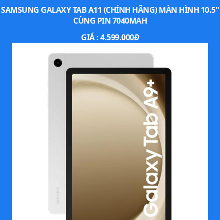
Những thước phim 4K thực hiện từ bộ đôi camera sau
SAMSUNG GALAXY TAB A11 (CHÍNH HÃNG) MÀN HÌNH 10.5"
13MP + 6MP thể hiện độ chi tiết cao, rõ nét và ghi nhận độ
CÙNG PIN 7040MAH
sáng ấn tượng. Ở mặt trước, sản phẩm đánh dấu bước cải
GIÁ :
4.599.000
Đ
tiến so với thế hệ cũ khi được trang bị camera selfie 12MP
góc siêu rộng.
Thời lượng pin xuất sắc, sạc tốc độ cao
Bạn sẽ có được trải nghiệm pin thực sự ấn tượng trên
Galaxy Tab S8 khi chiếc
máy tính bảng
này được tích hợp
viên pin lớn 8.000 mAh – cho thời lượng trải nghiệm có thể
kéo dài tới nhiều ngày, đáp ứng mọi nhu cầu sử dụng của
bạn. Ngoài ra, Samsung đã đẩy công suất sạc tối đa của
thiết bị lên ngưỡng 45W, hỗ trợ bạn tái tạo năng lượng
nhanh chóng chỉ trong thời gian ngắn nếu dùng bộ sạc
thích hợp.
Thiết kế cao cấp, chất liệu kim loại
Vẻ đẹp của Galaxy Tab S8 sẽ dễ dàng chinh phục bạn nhờ