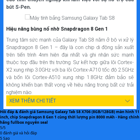
Sạc nhanh 45 W
CÔNG NGHỆ NỔI BẬT
bút S-Pen.
TÍNH NĂNG
Thông số kỹ thuật trên được tham khảo từ Website chính
Hiệu năng bùng nổ nhờ Snapdragon 8 Gen 1
hãng
Trung tâm sức mạnh của Galaxy Tab S8 nằm ở bộ vi xử lý
Snapdragon 8 Gen 1 – đây là con chip di động sản xuất
trên tiến trình 4nm hiện đại nhất và ghi nhận sức mạnh
thuộc top đầu trên thị trường. Sự kết hợp giữa lõi Cortex-
X2 xung nhịp 3.0GHz với ba lõi Cortex-A710 tốc độ 2.5GHz
và bốn lõi Cortex-A510 xung nhịp 1.8GHz đảm bảo sẽ
không khiến bạn thất vọng về hiệu năng trong bất cứ trải
nghiệm nào.
XEM THÊM CHI TIẾT
So với thế hệ chip cũ của Qualcomm, Snapdragon 8 Gen 1
ghi nhận mức hiệu suất vượt trội hơn 20%, tiết kiệm năng
Hỏi đáp & đánh giá Samsung Galaxy Tab S8 X706 (8GB/128GB) màn hình 11
inch, chip Snapdragon 8 Gen 1 cùng thời lượng pin 8000 mAh - Hàng chính
lượng hơn 30% và đảm bảo cung ứng được nguồn sức
hãng fullbox nguyên seal
mạnh lớn mà vẫn không tiêu hao nhiều năng lượng. Bạn sẽ
5/5
0 đánh giá và hỏi đáp
có trải nghiệm như đang dùng PC khi cầm Galaxy Tab S8
5 Sao