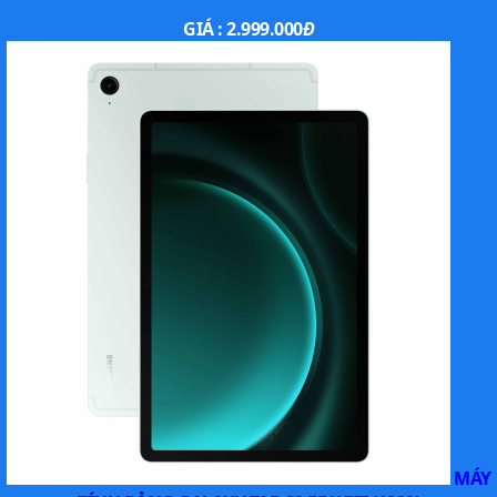
GIÁ :
2.999.000
Đ
MÁY