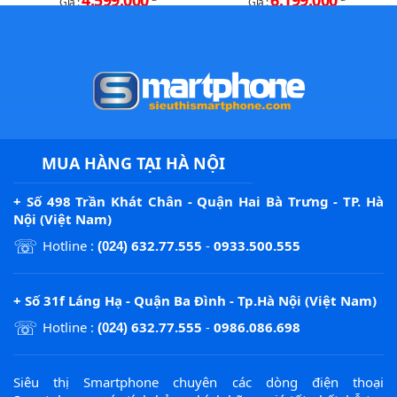
4.599.000
6.199.000
Giá :
Giá :
MUA HÀNG TẠI HÀ NỘI
+ Số 498 Trần Khát Chân - Quận Hai Bà Trưng - TP. Hà
Nội (Việt Nam)
☏
Hotline :
632.77.555
-
0933.500.555
(024)
+ Số 31f Láng Hạ - Quận Ba Đình - Tp.Hà Nội (Việt Nam)
☏
Hotline :
632.77.555
-
0986.086.698
(024)
Siêu thị Smartphone chuyên các dòng điện thoại