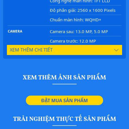
Công nghệ màn hình: TFT LCD
Độ phân giải: 2560 x 1600 Pixels
Chuẩn màn hình: WQHD+
Camera sau: 13.0 MP, 5.0 MP
CAMERA
Camera trước: 12.0 MP
XEM THÊM CHI TIẾT
Bộ nhớ trong: 128 GB
BỘ NHỚ
Nhôm và kim loại nguyên khối
THIẾT KẾ
TIÊU CHUẨN
Dung lượng pin: 8000 mAh
NĂNG LƯỢNG
MP3
ĐẶT MUA SẢN PHẨM
ÂM THANH
Cảm biến tiệm cận
CẢM BIẾN
Cảm biến la bàn