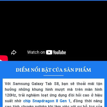
Cảm biến ánh sáng
Con quay hồi chuyển
Cảm biến vân tay
Sách HDSD
BỘ SẢN PHẨM
Cáp
Que lấy SIM
Bút cảm ứng
4G và 5G
MẠNG KẾT NỐI
Android 12
HỆ ĐIỀU HÀNH
Kích thước: 253.8 x 165.3 x 6.3 mm
KÍCH THƯỚC & TRỌNG
Với Samsung Galaxy Tab S8, bạn sẽ thoải mái tận
LƯỢNG
Trọng lượng sản phẩm: 500 g
hưởng những khung hình mượt mà trên màn hình
120Hz, trải nghiệm loạt ứng dụng đòi hỏi cao ở hiệu
Type C
KẾT NỐI
suất nhờ
chip Snapdragon 8 Gen 1
, đồng thời nâng
cao tính chuyên nghiệp khi làm việc với sự hỗ trợ của