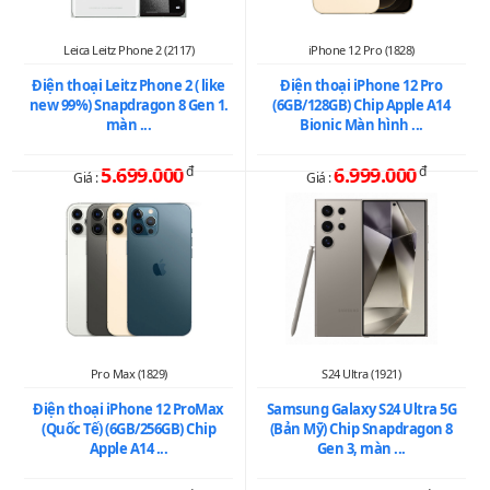
Leica Leitz Phone 2 (2117)
iPhone 12 Pro (1828)
Điện thoại Leitz Phone 2 ( like
Điện thoại iPhone 12 Pro
new 99%) Snapdragon 8 Gen 1.
(6GB/128GB) Chip Apple A14
màn ...
Bionic Màn hình ...
5.699.000
đ
6.999.000
đ
Giá :
Giá :
Pro Max (1829)
S24 Ultra (1921)
Điện thoại iPhone 12 ProMax
Samsung Galaxy S24 Ultra 5G
(Quốc Tế) (6GB/256GB) Chip
(Bản Mỹ) Chip Snapdragon 8
Apple A14 ...
Gen 3, màn ...