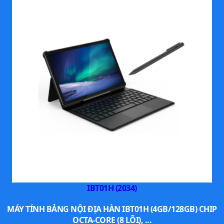
IBT01H (2034)
MÁY TÍNH BẢNG NỘI ĐỊA HÀN IBT01H (4GB/128GB) CHIP
OCTA-CORE (8 LÕI), ...