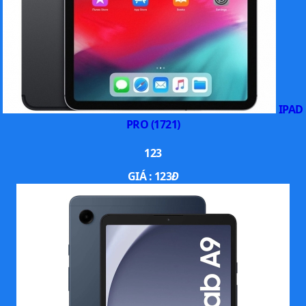
IPAD
PRO (1721)
123
GIÁ :
123
Đ