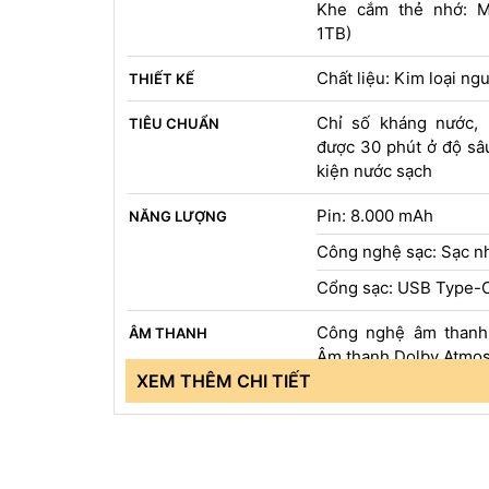
Khe cắm thẻ nhớ: M
1TB)
Chất liệu: Kim loại ng
THIẾT KẾ
Chỉ số kháng nước, 
TIÊU CHUẨN
được 30 phút ở độ sâ
kiện nước sạch
Pin: 8.000 mAh
NĂNG LƯỢNG
Công nghệ sạc: Sạc 
Cổng sạc: USB Type-
Công nghệ âm thanh
ÂM THANH
Âm thanh Dolby Atmos,
XEM THÊM CHI TIẾT
Cảm biến vân tay: C
CẢM BIẾN
cạnh bên
Các loại cảm biến: C
Cảm biến ánh sáng, 