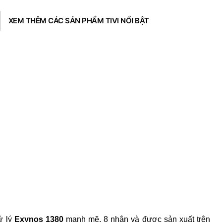
hồi chuyển, Cảm biến 
XEM THÊM CÁC SẢN PHẨM TIVI NỔI BẬT
BỘ SẢN PHẨM
Hỗ trợ 4G và 5G
MẠNG KẾT NỐI
Hệ điều hành: Android
HỆ ĐIỀU HÀNH
Kích thước: 254.3 x 1
KÍCH THƯỚC & TRỌNG
LƯỢNG
Trọng lượng: 524
Cổng sạc: USB Type-
KẾT NỐI
Wi-Fi: Wi-Fi 6
Bluetooth: v5.3
GPS: GPS, Glonass, 
QZSS
Tương thích: S Pen (đ
CÔNG NGHỆ NỔI BẬT
ử lý
Exynos 1380
mạnh mẽ, 8 nhân và được sản xuất trên