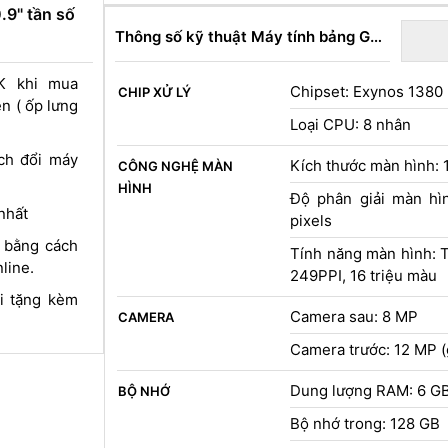
.9" tần số
Thông số kỹ thuật Máy tính bảng Galaxy Tab S9 FE Wifi
K khi mua
Chipset: Exynos 1380
CHIP XỬ LÝ
n ( ốp lưng
Loại CPU: 8 nhân
ch đổi máy
Kích thước màn hình: 
CÔNG NGHỆ MÀN
HÌNH
Độ phân giải màn hì
 nhất
pixels
, bằng cách
Tính năng màn hình: 
line.
249PPI, 16 triệu màu
ại tặng kèm
Camera sau: 8 MP
CAMERA
Camera trước: 12 MP (
Dung lượng RAM: 6 G
BỘ NHỚ
Bộ nhớ trong: 128 GB