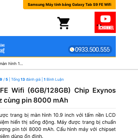
Samsung Máy tính bảng Galaxy Tab S9 FE Wifi
Máy tính bảng Galaxy Tab S9 FE Wifi (6GB/128GB) Chip Exynos 1380, màn hình 10.9" tần số 90Hz cùng pin 8000 mAh
692307692308
/
5
| Tổng
13
đánh giá |
1
Bình Luận
FE Wifi (6GB/128GB) Chip Exynos
Hz cùng pin 8000 mAh
ợc trang bị màn hình 10.9 inch với tấm nền LCD
hiệm hiển thị sống động. Máy được trang bị chuẩn
ượng pin tới 8000 mAh. Cấu hình máy với chipset
hiệm dùng ổn định.