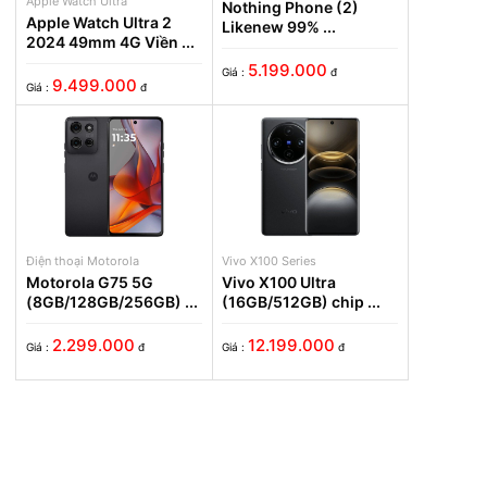
Apple Watch Ultra
Nothing Phone (2)
Apple Watch Ultra 2
Likenew 99% ...
2024 49mm 4G Viền ...
5.199.000
Giá :
đ
9.499.000
Giá :
đ
Điện thoại Motorola
Vivo X100 Series
Motorola G75 5G
Vivo X100 Ultra
(8GB/128GB/256GB) ...
(16GB/512GB) chip ...
2.299.000
12.199.000
Giá :
đ
Giá :
đ