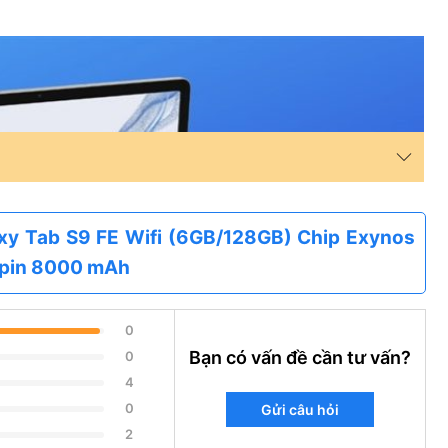
axy Tab S9 FE Wifi (6GB/128GB) Chip Exynos
g pin 8000 mAh
0
Bạn có vấn đề cần tư vấn?
0
4
0
Gửi câu hỏi
2