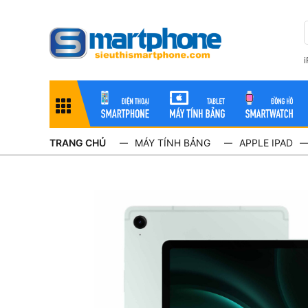
TRANG CHỦ
MÁY TÍNH BẢNG
APPLE IPAD
—
—
—