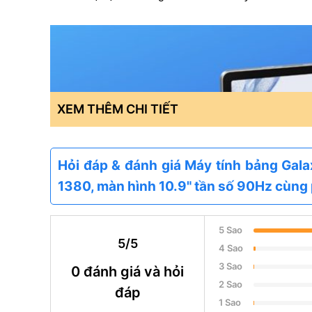
XEM THÊM CHI TIẾT
Hỏi đáp & đánh giá Máy tính bảng Gal
1380, màn hình 10.9" tần số 90Hz cùn
5 Sao
5/5
4 Sao
3 Sao
0 đánh giá và hỏi
2 Sao
đáp
1 Sao