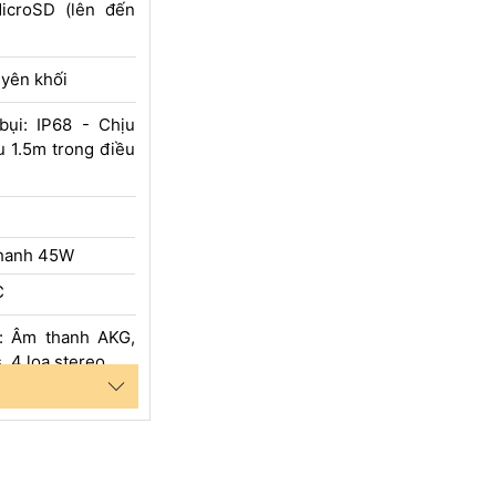
icroSD (lên đến
uyên khối
bụi: IP68 - Chịu
u 1.5m trong điều
nhanh 45W
C
: Âm thanh AKG,
 4 loa stereo
ảm biến vân tay
ảm biến gia tốc,
La bàn, Con quay