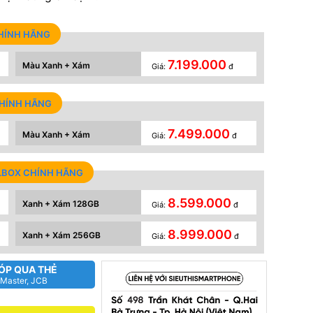
CHÍNH HÃNG
7.199.000
Màu Xanh + Xám
Giá:
đ
CHÍNH HÃNG
7.499.000
Màu Xanh + Xám
Giá:
đ
ULLBOX CHÍNH HÃNG
8.599.000
Xanh + Xám 128GB
Giá:
đ
8.999.000
Xanh + Xám 256GB
Giá:
đ
ÓP QUA THẺ
 Master, JCB