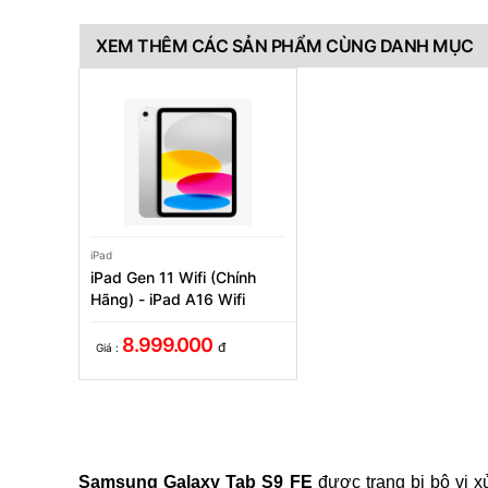
XEM THÊM CÁC SẢN PHẨM CÙNG DANH MỤC
iPad
iPad Gen 11 Wifi (Chính
Hãng) - iPad A16 Wifi
2025
8.999.000
đ
Giá :
Samsung Galaxy Tab S9 FE
được trang bị bộ vi x