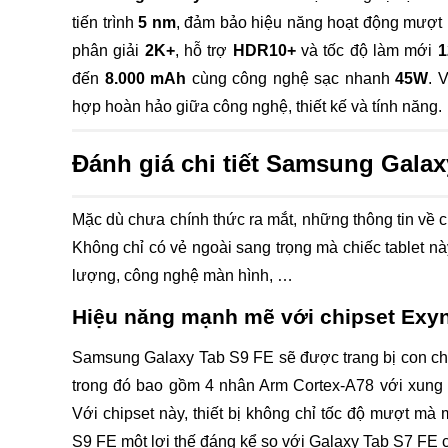
tiến trình
5 nm
, đảm bảo hiệu năng hoạt động mượt m
phân giải
2K+
, hỗ trợ
HDR10+
và tốc độ làm mới
1
đến
8.000 mAh
cùng công nghệ sạc nhanh
45W
. 
hợp hoàn hảo giữa công nghệ, thiết kế và tính năng.
Đánh giá chi tiết Samsung Galax
Mặc dù chưa chính thức ra mắt, những thông tin về 
Không chỉ có vẻ ngoài sang trọng mà chiếc tablet 
lượng, công nghệ màn hình, …
Hiệu năng mạnh mẽ với chipset Exy
Samsung Galaxy Tab S9 FE sẽ được trang bị con chip
trong đó bao gồm 4 nhân Arm Cortex-A78 với xung 
Với chipset này, thiết bị không chỉ tốc độ mượt m
S9 FE một lợi thế đáng kể so với Galaxy Tab S7 FE 