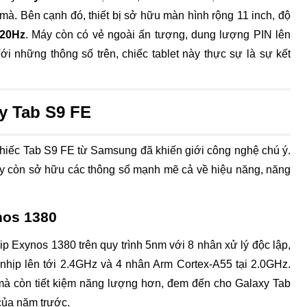
TÍNH NĂNG
à. Bên cạnh đó, thiết bị sở hữu màn hình rộng 11 inch, độ
20Hz
. Máy còn có vẻ ngoài ấn tượng, dung lượng PIN lên
Thông số kỹ thuật trên được tham khảo từ Webs
Với những thông số trên, chiếc tablet này thực sự là sự kết
y Tab S9 FE
chiếc Tab S9 FE từ Samsung đã khiến giới công nghệ chú ý.
này còn sở hữu các thông số mạnh mẽ cả về hiệu năng, năng
nos 1380
 Exynos 1380 trên quy trình 5nm với 8 nhân xử lý độc lập,
nhịp lên tới 2.4GHz và 4 nhân Arm Cortex-A55 tại 2.0GHz.
à mà còn tiết kiệm năng lượng hơn, đem đến cho Galaxy Tab
của năm trước.