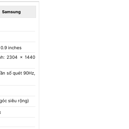
Samsung
10.9 inches
nh: 2304 x 1440
Tần số quét 90Hz,
góc siêu rộng)
B