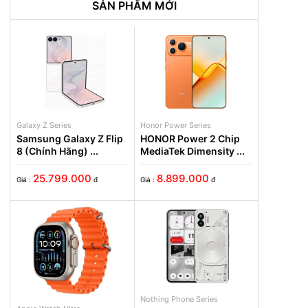
SẢN PHẨM MỚI
ite chính hãng
Galaxy Z Series
Honor Power Series
Samsung Galaxy Z Flip
HONOR Power 2 Chip
8 (Chính Hãng) ...
MediaTek Dimensity ...
25.799.000
8.899.000
Giá :
đ
Giá :
đ
Nothing Phone Series