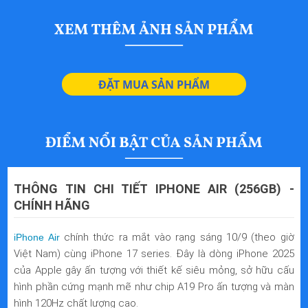
1TB
Khung titan cấp 5 (Titan cấp 5), cực
THIẾT KẾ
mỏng chỉ khoảng 5.6 mm, trọng
lượng ~165 g. Kính trước và sau
bằng Tấm chắn gốm / Tấm chắn
ĐẶT MUA SẢN PHẨM
gốm 2
Chống Bụi – nước
TIÊU CHUẨN
3.149 mAh
NĂNG LƯỢNG
System loa đơn
ÂM THANH
THÔNG TIN CHI TIẾT IPHONE AIR (256GB) -
Face ID TrueDepth, các cảm biến
CẢM BIẾN
CHÍNH HÃNG
thường thấy trên iPhone
chính thức ra mắt vào rạng sáng 10/9 (theo giờ
iPhone Air
iPhone Air, cáp USB-C, tài liệu
BỘ SẢN PHẨM
Việt Nam) cùng iPhone 17 series. Đây là dòng iPhone 2025
(không có bộ sạc)
của Apple gây ấn tượng với thiết kế siêu mỏng, sở hữu cấu
hình phần cứng mạnh mẽ như chip A19 Pro ấn tượng và màn
5G NR, 4G LTE, Wi-Fi 7
MẠNG KẾT NỐI
hình 120Hz chất lượng cao.
(802.11ax/ay) & Bluetooth 6 +