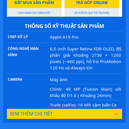
ĐẶT MUA SẢN PHẨM
TRẢ GÓP ONLINE
GIAO HÀNG COD TOÀN QUỐC
LÃI SUẤT 0% QUA THẺ TÍN DỤNG
THÔNG SỐ KỸ THUẬT SẢN PHẨM
Apple A19 Pro
CHIP XỬ LÝ
6,5 inch Super Retina XDR OLED, độ
CÔNG NGHỆ MÀN
phân giải khoảng 2736 × 1260
HÌNH
pixels (~460 ppi), hỗ trợ ProMotion
120 Hz và Always-On
Máy ảnh:
CAMERA
Chính: 48 MP (Fusion Main) với
khẩu độ f/1.6 ( Khoảng 26mm)
Trước (selfie): 18 MP, cảm biến Ce
XEM THÊM CHI TIẾT
RAM 12 GB (LPDDR5X) và ổ cứng
BỘ NHỚ
các phiên bản: 256 GB, 512 GB,