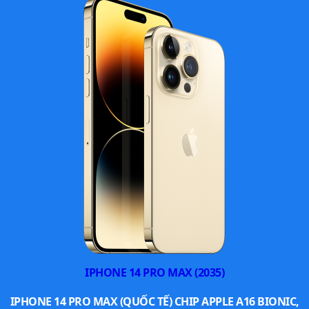
Chỉ số IP
IP68
Màn hình
LTPO Super Retina XDR O
Kích thước
6,5 inch
Độ phân giải
1260 × 2736 pixel
Tần số quét
120Hz
Độ sáng tối đa
3000 nits
Camera sau
48MP
IPHONE 14 PRO MAX (2035)
Camera trước
18MP
IPHONE 14 PRO MAX (QUỐC TẾ) CHIP APPLE A16 BIONIC,