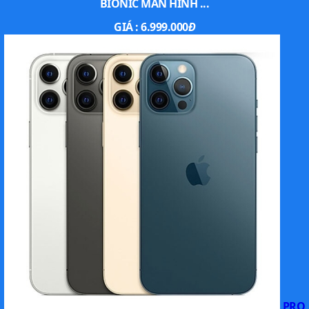
BIONIC MÀN HÌNH ...
GIÁ :
6.999.000
Đ
Cận cảnh cụm camera ngang với một ống kính
Camera trước 18MP là một nâng cấp đáng giá. Tính năng
Center Stage khiến mình khá bất ngờ, khi gọi FaceTime,
camera tự động điều chỉnh khung hình để đảm bảo chủ thể
luôn ở trung tâm. Ngoài ra, tính năng Dual Capture cho phép
quay đồng thời camera trước và sau, tiện lợi cho các bạn
làm vlog hoặc muốn ghi lại những khoảnh khắc chân thật.
Chất lượng quay video 4K HDR cực kỳ ấn tượng, ổn định tốt
ngay cả khi vừa quay vừa chạy.
Hiệu năng chip A19 Pro mạnh mẽ, mượt mà trong
mọi tác vụ
Bên trong, iPhone Air được trang bị con chip A19 Pro với
CPU 6 nhân và GPU thế hệ mới. Trên thực tế, khi mở app gần
như tức thì, không có độ trễ. Chơi game nặng như Genshin
Impact, Call of Duty Mobile chạy mượt ở mức đồ họa cao.
PRO
Khả năng xử lý AI và hình ảnh nhanh hơn hẳn iPhone 16 Plus