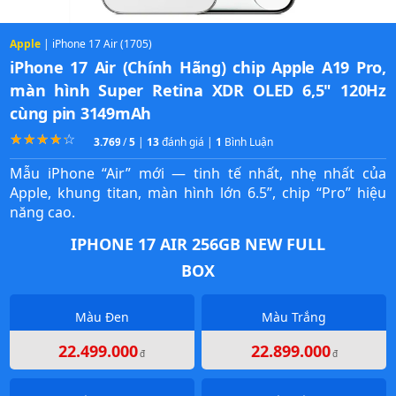
Apple
| iPhone 17 Air (1705)
iPhone 17 Air (Chính Hãng) chip Apple A19 Pro,
màn hình Super Retina XDR OLED 6,5" 120Hz
cùng pin 3149mAh
☆
★
☆
★
☆
★
☆
★
☆
★
3.7692307692308
/
5
|
13
đánh giá |
1
Bình Luận
Mẫu iPhone “Air” mới — tinh tế nhất, nhẹ nhất của
Apple, khung titan, màn hình lớn 6.5”, chip “Pro” hiệu
năng cao.
IPHONE 17 AIR 256GB NEW FULL
BOX
Màu Đen
Màu Trắng
22.499.000
22.899.000
đ
đ