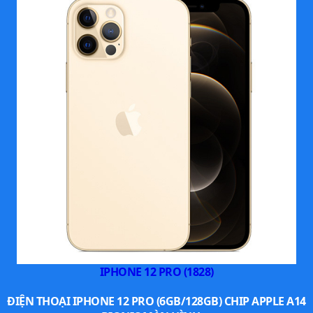
sắc được giữ lại nhiều chi tiết mà không bị bệt.
IPHONE 12 PRO (1828)
ĐIỆN THOẠI IPHONE 12 PRO (6GB/128GB) CHIP APPLE A14