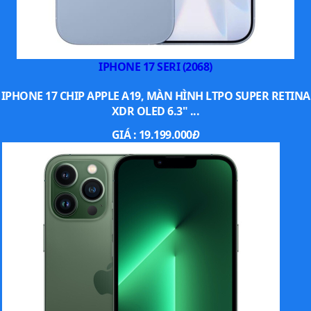
IPHONE 17 SERI (2068)
IPHONE 17 CHIP APPLE A19, MÀN HÌNH LTPO SUPER RETINA
XDR OLED 6.3" ...
GIÁ :
19.199.000
Đ
Thiết kế mỏng nhẹ không tưởng
Apple
tiếp tục trang bị Ceramic Shield 2 cho mặt kính trước và sau,
giúp chống trầy xước tốt hơn tới 3 lần so với thế hệ trước.
Mình có thử để máy trong túi quần cùng chìa khóa, sau một
buổi vẫn không hề xuất hiện trầy xước. Thêm vào đó, cụm
camera được thiết kế theo chiều ngang giống iPhone iPhone
17 Pro, tạo cảm giác liền mạch hiện đại và dễ phân biệt với
dòng tiêu chuẩn.