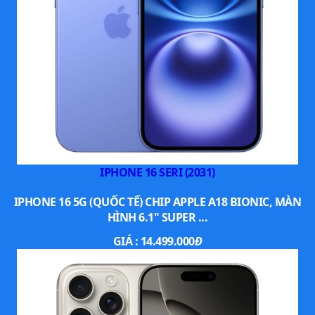
Màn hình OLED ProMotion siêu sáng
iPhone Air sở hữu màn hình OLED 6,5 inch cùng công nghệ
ProMotion, hỗ trợ tần số quét thích ứng từ 1-120Hz. Trải
nghiệm cuộn lướt, xem video hoặc chơi game trên máy khá
mượt mà.
IPHONE 16 SERI (2031)
IPHONE 16 5G (QUỐC TẾ) CHIP APPLE A18 BIONIC, MÀN
HÌNH 6.1" SUPER ...
GIÁ :
14.499.000
Đ