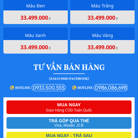
Màu Đen
Màu Trắng
33.499.000
33.499.000
đ
đ
Màu Xanh
Màu Vàng
33.499.000
33.499.000
đ
đ
MUA NGAY
Giao Hàng COD Toàn Quốc
TRẢ GÓP QUA THẺ
Visa, Master, JCB
MUA NGAY - TRẢ SAU