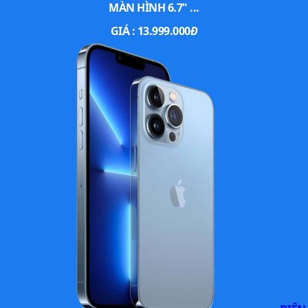
MÀN HÌNH 6.7" ...
Hệ điều hành
iOS 26
GIÁ :
13.999.000
Đ
Chip
Apple A19 Pro
RAM
12GB
ROM
256GB, 512GB, 1TB
Pin
3149 mAh
Sạc
15W
Đánh giá iPhone Air: Mẫu iPhone mỏng nhất từ
trước đến nay
Apple đã giới thiệu iPhone Air, mẫu điện thoại thay thế dòng
“Plus” trong năm 2025, định vị giữa iPhone 17 và iPhone 17