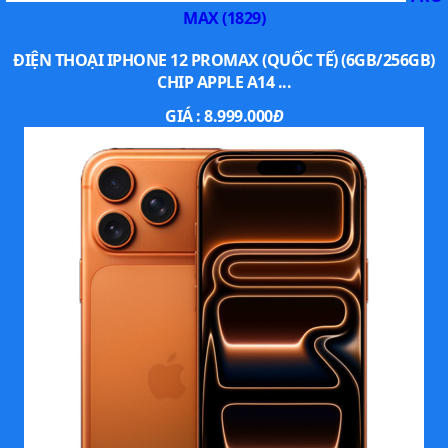
MAX (1829)
nhờ vào NPU cải tiến.
ĐIỆN THOẠI IPHONE 12 PROMAX (QUỐC TẾ) (6GB/256GB)
CHIP APPLE A14 ...
GIÁ :
8.999.000
Đ