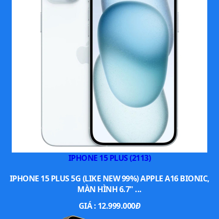
So sánh iPhone Air và iPhone 16E
iPhone Air là mẫu điện thoại mỏng nhất mà Apple từng sản
xuất. Vậy so với phiên bản iPhone 16E đã ra mắt trước đó có
gì nổi trội. Cùng so sánh cấu hình hai mẫu sản
phẩm
ngay dưới đây để có cái nhìn tổng quan nhất
iPhone
nhé.
Bảng so sánh thông số kỹ thuật iPhone Air và iPhone 16E
iPhone Air
IPHONE 15 PLUS (2113)
Kích thước
156,2 x 74,7 x 5,6 mm
IPHONE 15 PLUS 5G (LIKE NEW 99%) APPLE A16 BIONIC,
MÀN HÌNH 6.7" ...
Trọng lượng
165 gram
GIÁ :
12.999.000
Đ