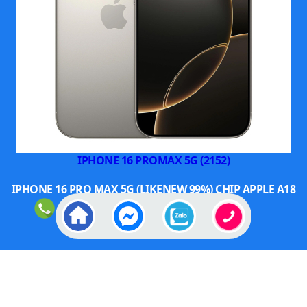
một sản phẩm mỏng nhẹ và thời trang, có sự cân bằng hoàn
hảo giữa thiết kế, màn hình, camera và hiệu năng. Đây là
chiếc máy phù hợp cho đại đa số người dùng, từ dân văn
phòng đến những ai yêu thích sáng tạo nội dung. Nếu bạn
đang tìm một chiếc iPhone hiện đại nhưng không thua kém
hiệu năng, iPhone Air là ứng cử viên sáng giá trong năm 2025.
IPHONE 16 PROMAX 5G (2152)
IPHONE 16 PRO MAX 5G (LIKENEW 99%) CHIP APPLE A18
PRO BIONIC, MÀN ...
GIÁ :
23.499.000
Đ
XEM THÊM SMARTPHONE NỔI BẬT