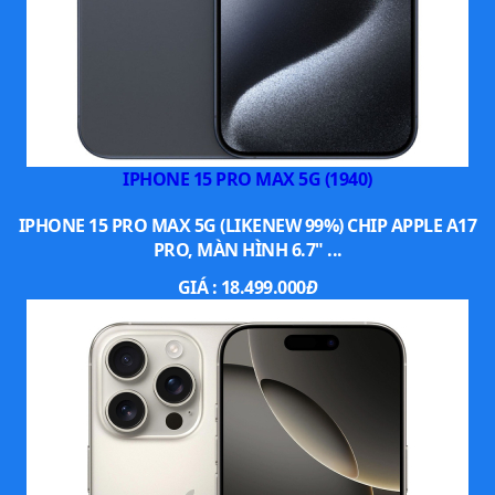
IPHONE 15 PRO MAX 5G (1940)
IPHONE 15 PRO MAX 5G (LIKENEW 99%) CHIP APPLE A17
PRO, MÀN HÌNH 6.7" ...
GIÁ :
18.499.000
Đ
Diện mạo iOS 26 mới với nhiều tính năng diệu kỳ
Nhìn
chung, iPhone Air là lựa chọn hợp lý cho người dùng muốn