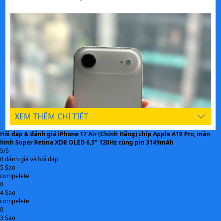
Thread + UWB.
iOS 26 (ra mắt cùng máy)
HỆ ĐIỀU HÀNH
156,2 × 74,7 × 5,6 mm, ~165 g
KÍCH THƯỚC & TRỌNG
LƯỢNG
USB-C, MagSafe, Sạc không dây Qi
KẾT NỐI
Màn ProMotion 120Hz, Always-On
CÔNG NGHỆ NỔI BẬT
Display, khung titan, kính Ceramic
XEM THÊM CHI TIẾT
Shield 2, chip A19 Pro, modem
C1X, Wi-Fi 7, Bluetooth 6, eSIM-
Hỏi đáp & đánh giá iPhone 17 Air (Chính Hãng) chip Apple A19 Pro, màn
hình Super Retina XDR OLED 6,5" 120Hz cùng pin 3149mAh
only
5/5
0 đánh giá và hỏi đáp
Giao diện Dynamic Island, Center
TÍNH NĂNG
5 Sao
Stage camera trước, chế độ bắn
compelete
0
linh hoạt, thiết kế cực phấn & nhẹ
4 Sao
nhàng
compelete
0
Thông số kỹ thuật trên được tham khảo từ Website chính
3 Sao