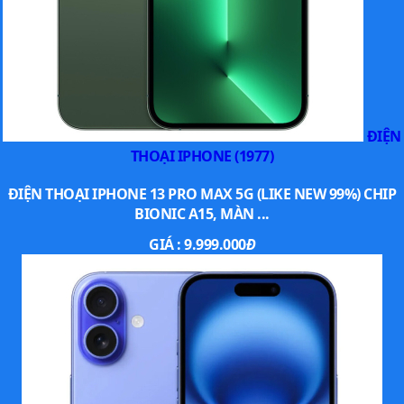
ĐIỆN
THOẠI IPHONE (1977)
ĐIỆN THOẠI IPHONE 13 PRO MAX 5G (LIKE NEW 99%) CHIP
BIONIC A15, MÀN ...
GIÁ :
9.999.000
Đ
Các phiên bản màu sắc iPhone Air
Máy
có bốn tùy chọn màu sắc: Sky Blue, Light Gold, Cloud White
và Space Black. Tất cả đều mang phong cách thanh lịch, tối
giản, phù hợp với nhiều đối tượng người dùng.