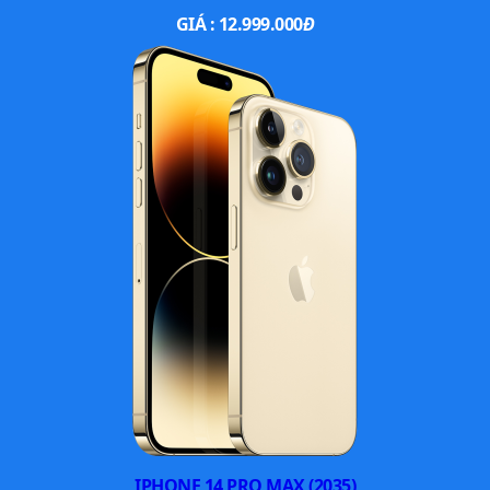
GIÁ :
12.999.000
Đ
Chưa dừng lại ở đó, iPhone Xs còn được tích hợp thêm
trí thông minh nhân tạo giúp tối ưu phần cứng để bạn có
thể xử lý các tác vụ một cách đơn giản nhất.
Kết hợp với phần cứng mạnh mẽ là hệ điều hành iOS 14
IPHONE 14 PRO MAX (2035)