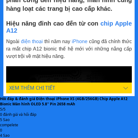
phần cứng đến hiệu năng, màn hình cùng
hàng loạt các trang bị cao cấp khác.
Loại pin Li-Ion
NĂNG LƯỢNG
Dung lượng pin 2658 mAh
Hiệu năng đỉnh cao đến từ con
chip Apple
A12
Công nghệ pin Sạc pin nhanh, Tiết
kiệm pin, Sạc không dây
Ngoài
điện thoại
thì năm nay
iPhone
cũng đã chính thức
ra mắt chip A12 bionic thế hệ mới với những nâng cấp
Xem phim H.264(MPEG4-AVC),
ÂM THANH
vượt trội về mặt hiệu năng.
MP4, AVI, WMV, H.265, 3GP, H.263
Nghe nhạc WAV, Midi, Lossless,
WMA9, eAAC+, AAC++, AAC+, AAC,
WMA, MP3
XEM THÊM CHI TIẾT
CẢM BIẾN
Hỏi đáp & đánh giá Điện thoại iPhone XS (4GB/256GB) Chip Apple A12
Bionic Màn hình OLED 5.8'' Pin 2658 mAh
Fullbox: Gồm sạc, cáp
BỘ SẢN PHẨM
5/5
0 đánh giá và hỏi đáp
Mạng di động Hỗ trợ 4G
MẠNG KẾT NỐI
5 Sao
compelete
0
iOS 12
HỆ ĐIỀU HÀNH
4 Sao