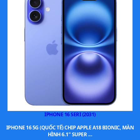
Cùng với đó iPhone Xs được trang bị thêm công nghệ
IPHONE 16 SERI (2031)
Smart HDR cho phép bạn chụp những bức ảnh sáng và
tối sau đó ghép lại với nhau để cho ra một bức ảnh có độ
IPHONE 16 5G (QUỐC TẾ) CHIP APPLE A18 BIONIC, MÀN
sáng tốt nhất.
HÌNH 6.1" SUPER ...