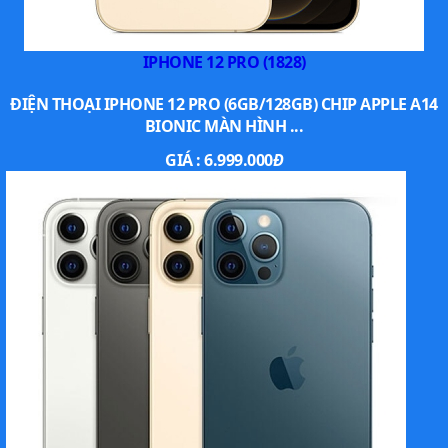
cường lực cao cấp.
IPHONE 12 PRO (1828)
ĐIỆN THOẠI IPHONE 12 PRO (6GB/128GB) CHIP APPLE A14
BIONIC MÀN HÌNH ...
GIÁ :
6.999.000
Đ
Thân hình uyển chuyển với các đường cong mềm mại
đem lại cho bạn khả năng cầm nắm chắc chắn và vô
cùng thoải mái.