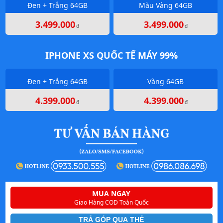
Đen + Trắng 64GB
Màu Vàng 64GB
3.499.000
3.499.000
đ
đ
IPHONE XS QUỐC TẾ MÁY 99%
Đen + Trắng 64GB
Vàng 64GB
4.399.000
4.399.000
đ
đ
MUA NGAY
Giao Hàng COD Toàn Quốc
TRẢ GÓP QUA THẺ