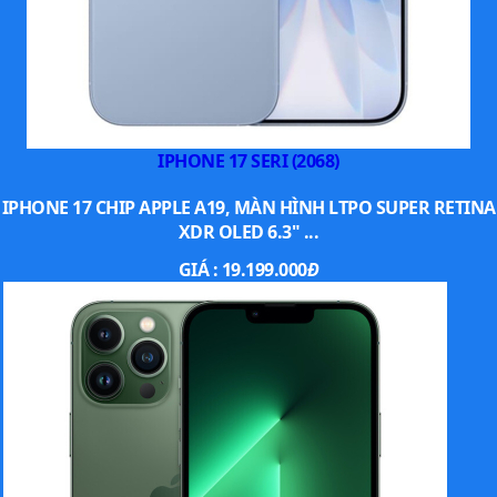
IPHONE 17 SERI (2068)
IPHONE 17 CHIP APPLE A19, MÀN HÌNH LTPO SUPER RETINA
Nhờ thế mà bạn có thể thưởng thức những bộ phim trở
XDR OLED 6.3" ...
nên thú vị và sống động hơn mà không cần dùng đến một
chiếc tai nghe để có một chất âm tốt.
GIÁ :
19.199.000
Đ
Face ID
được tăng cường khả năng bảo
mật
Hệ thống
bảo mật khuôn mặt
3D trên iPhone Xs đã được
Apple cải tiến cũng như hỗ trợ trí thông minh nhân tạo.
Bạn chỉ cần nhìn vào iPhone Xs thì máy sẽ tự động mở
khóa và hiển thị tất cả các thông tin trên màn hình nhờ