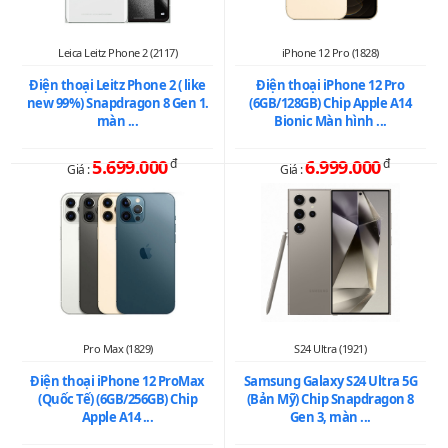
Leica Leitz Phone 2 (2117)
iPhone 12 Pro (1828)
Điện thoại Leitz Phone 2 ( like
Điện thoại iPhone 12 Pro
new 99%) Snapdragon 8 Gen 1.
(6GB/128GB) Chip Apple A14
màn ...
Bionic Màn hình ...
5.699.000
đ
6.999.000
đ
Giá :
Giá :
Pro Max (1829)
S24 Ultra (1921)
Điện thoại iPhone 12 ProMax
Samsung Galaxy S24 Ultra 5G
(Quốc Tế) (6GB/256GB) Chip
(Bản Mỹ) Chip Snapdragon 8
Apple A14 ...
Gen 3, màn ...