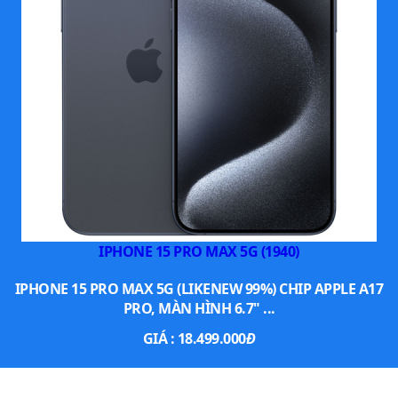
IPHONE 15 PRO MAX 5G (1940)
IPHONE 15 PRO MAX 5G (LIKENEW 99%) CHIP APPLE A17
PRO, MÀN HÌNH 6.7" ...
GIÁ :
18.499.000
Đ
XEM THÊM SMARTPHONE NỔI BẬT