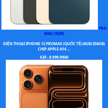
PRO
MAX (1829)
ĐIỆN THOẠI IPHONE 12 PROMAX (QUỐC TẾ) (6GB/256GB)
CHIP APPLE A14 ...
GIÁ :
8.999.000
Đ
Đặc biệt, siêu phẩm mới này được tăng cường thêm khả
năng
chống nước
và bụi bẩn với chuẩn IP68 mà hầu hết
các flagship hiện nay được trang bị.