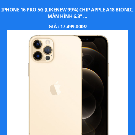
IPHONE 16 PRO 5G (LIKENEW 99%) CHIP APPLE A18 BIONIC,
MÀN HÌNH 6.3" ...
GIÁ :
17.499.000
Đ
Song song với đó phải kể đến
Animoji
được tích hợp
nhiều biểu tượng thú vị và ngộ nghĩnh hơn giúp bạn
thêm nhiều lựa chọn để giải trí.
Thiết kế không có nhiều sự khác biệt
iPhone Xs được thừa hưởng vẻ đẹp từ người đàn anh
của mình là chiếc điện thoại iPhone X với phần khung
được làm từ khung thép không gỉ kết hợp với 2 mặt kính