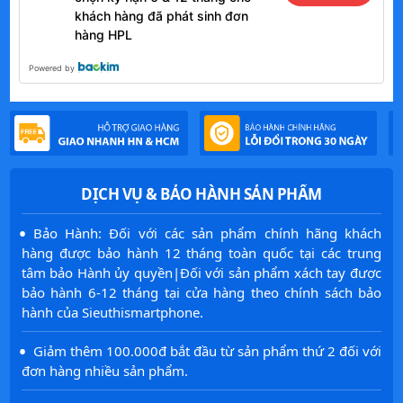
khách hàng đã phát sinh đơn
hàng HPL
Powered by
DỊCH VỤ & BẢO HÀNH SẢN PHẨM
·
Bảo Hành: Đối với các sản phẩm chính hãng khách
hàng được bảo hành 12 tháng toàn quốc tại các trung
tâm bảo Hành ủy quyền|Đối với sản phẩm xách tay được
bảo hành 6-12 tháng tại cửa hàng theo chính sách bảo
hành của Sieuthismartphone.
·
Giảm thêm 100.000đ bắt đầu từ sản phẩm thứ 2 đối với
đơn hàng nhiều sản phẩm.