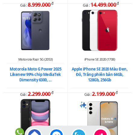
8.999.000
đ
14.499.000
đ
Giá :
Giá :
Motorola Razr 5G (2053)
iPhone SE 2020 (1708)
Motorola Moto G Power 2025
Apple iPhone SE 2020 Màu Đen,
Likenew 99% chip MediaTek
Đỏ, Trắng phiên bản 64Gb,
Dimensity 6300, ...
128Gb, 256Gb
2.299.000
đ
2.199.000
đ
Giá :
Giá :