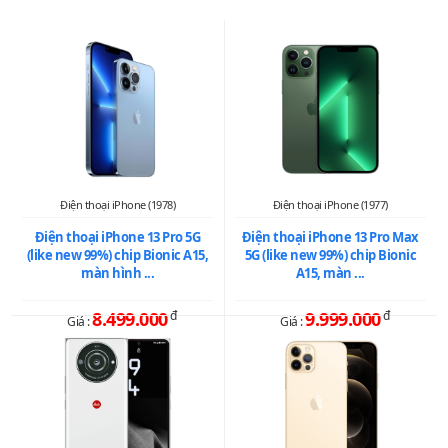
Điện thoại iPhone (1978)
Điện thoại iPhone (1977)
Điện thoại iPhone 13 Pro 5G
Điện thoại iPhone 13 Pro Max
(like new 99%) chip Bionic A15,
5G (like new 99%) chip Bionic
màn hình ...
A15, màn ...
8.499.000
đ
9.999.000
đ
Giá :
Giá :