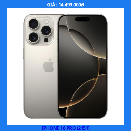
GIÁ :
14.499.000
Đ
Ngoài ra, AI camera cũng đã được xuất hiện trên iPhone
Xs giúp máy có thể nhận biết được các vật thể để tự
động điều chỉnh màu sắc, độ tương phản sao cho phù
hợp nhằm đem lại hình ảnh với chất lượng cao.
IPHONE 16 PRO (2151)