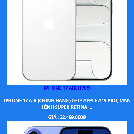
bổ sung nhiều tính năng chụp ảnh hiện đại hơn.
IPHONE 17 AIR (1705)
IPHONE 17 AIR (CHÍNH HÃNG) CHIP APPLE A19 PRO, MÀN
HÌNH SUPER RETINA ...
Với điểm nhấn đặc biệt đến từ việc máy có thể điều chỉnh
GIÁ :
22.499.000
Đ
khả năng xóa phông ngay trên bức ảnh từ khẩu độ f/1.4
đến f/16 mà bạn mong muốn sau khi chụp.