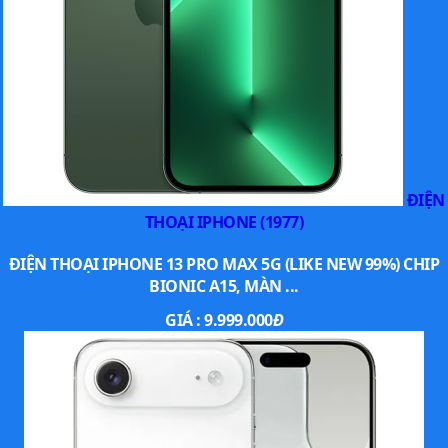
vào một thuật toán mới của Apple.
ĐIỆN
THOẠI IPHONE (1977)
ĐIỆN THOẠI IPHONE 13 PRO MAX 5G (LIKE NEW 99%) CHIP
BIONIC A15, MÀN ...
Chưa hết, với hệ thống camera này bạn còn có thể tạo ra
GIÁ :
9.999.000
Đ
những bức ảnh thực tế ảo AR vô cùng đáng yêu.
Camera hàng đầu thế giới
iPhone Xs vẫn được duy trì cụm
camera kép
có cùng độ
phân giải 12 MP giống như đàn anh của nó nhưng được