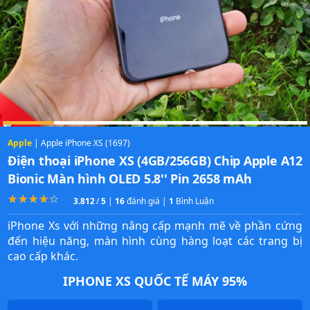
Apple
| Apple iPhone XS (1697)
Điện thoại iPhone XS (4GB/256GB) Chip Apple A12
Bionic Màn hình OLED 5.8'' Pin 2658 mAh
☆
★
☆
★
☆
★
☆
★
☆
★
3.8125
/
5
|
16
đánh giá |
1
Bình Luận
iPhone Xs với những nâng cấp mạnh mẽ về phần cứng
đến hiệu năng, màn hình cùng hàng loạt các trang bị
cao cấp khác.
IPHONE XS QUỐC TẾ MÁY 95%