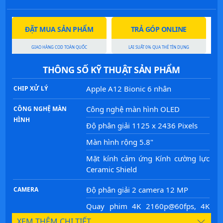
ĐẶT MUA SẢN PHẨM
TRẢ GÓP ONLINE
GIAO HÀNG COD TOÀN QUỐC
LÃI SUẤT 0% QUA THẺ TÍN DỤNG
THÔNG SỐ KỸ THUẬT SẢN PHẨM
Apple A12 Bionic 6 nhân
CHIP XỬ LÝ
Công nghệ màn hình OLED
CÔNG NGHỆ MÀN
HÌNH
Độ phân giải 1125 x 2436 Pixels
Màn hình rộng 5.8"
Mặt kính cảm ứng Kính cường lực
Ceramic Shield
Độ phân giải 2 camera 12 MP
CAMERA
Quay phim 4K 2160p@60fps, 4K
2160p@30fps, 4K 2160p@24fps,
XEM THÊM CHI TIẾT