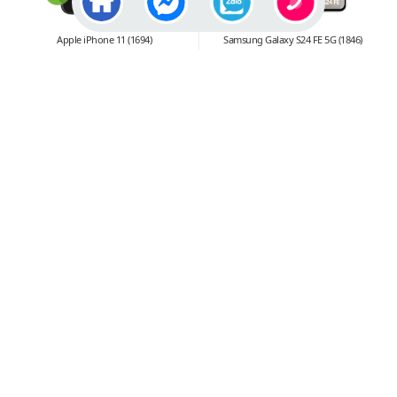
Apple iPhone 11 (1694)
Samsung Galaxy S24 FE 5G (1846)
Điện thoại iPhone 11
Điện thoại Samsung Galaxy S24
(4GB/128GB) Chip Apple A13
FE 5G (Chính Hãng) Exynos
Bionic Màn hình OLED ...
2400e 8 nhân ...
4.199.000
đ
10.999.000
đ
Giá :
Giá :
Samsung Galaxy S21 Plus (1809)
iPhone 11 Pro Max (1692)
Samsung Galaxy S21 Plus 5G
Điện thoại iPhone 11 Pro Max
Ram 8GB Bộ nhớ 128GB /256GB
(4GB/256GB) Chip Apple A13
Màn hình 6.7 ...
Bionic Màn ...