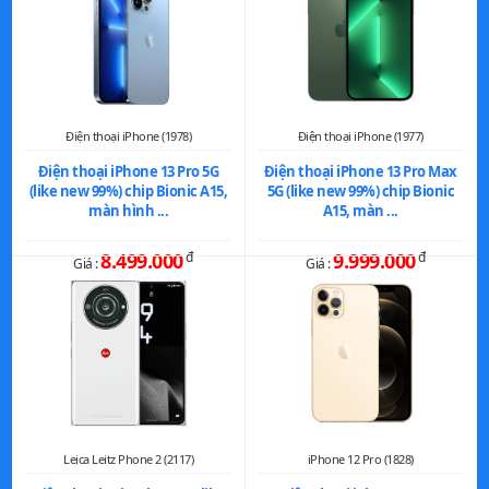
Điện thoại iPhone (1978)
Điện thoại iPhone (1977)
Điện thoại iPhone 13 Pro 5G
Điện thoại iPhone 13 Pro Max
(like new 99%) chip Bionic A15,
5G (like new 99%) chip Bionic
màn hình ...
A15, màn ...
8.499.000
đ
9.999.000
đ
Giá :
Giá :
Leica Leitz Phone 2 (2117)
iPhone 12 Pro (1828)