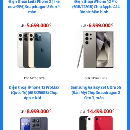
Điện thoại Leitz Phone 2 ( like
Điện thoại iPhone 12 Pro
new 99%) Snapdragon 8 Gen 1.
(6GB/128GB) Chip Apple A14
màn ...
Bionic Màn hình ...
5.699.000
đ
6.999.000
đ
Giá :
Giá :
Pro Max (1829)
S24 Ultra (1921)
Điện thoại iPhone 12 ProMax
Samsung Galaxy S24 Ultra 5G
(Quốc Tế) (6GB/256GB) Chip
(Bản Mỹ) Chip Snapdragon 8
Apple A14 ...
Gen 3, màn ...
8.999.000
đ
14.499.000
đ
Giá :
Giá :