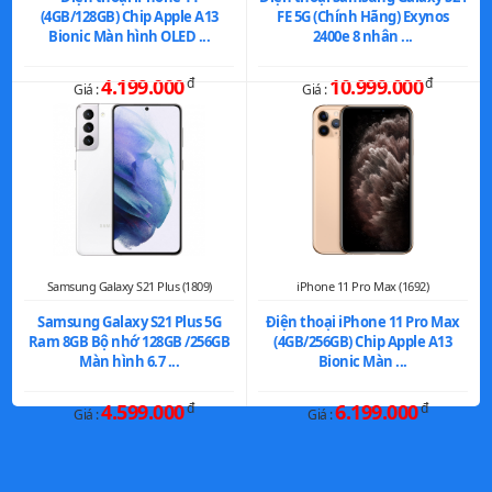
(4GB/128GB) Chip Apple A13
FE 5G (Chính Hãng) Exynos
Bionic Màn hình OLED ...
2400e 8 nhân ...
4.199.000
đ
10.999.000
đ
Giá :
Giá :
Samsung Galaxy S21 Plus (1809)
iPhone 11 Pro Max (1692)
Samsung Galaxy S21 Plus 5G
Điện thoại iPhone 11 Pro Max
Ram 8GB Bộ nhớ 128GB /256GB
(4GB/256GB) Chip Apple A13
Màn hình 6.7 ...
Bionic Màn ...
4.599.000
đ
6.199.000
đ
Giá :
Giá :