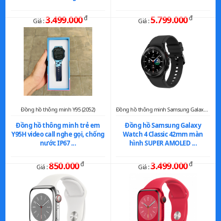
Messenger (Facebook), Line, Viber...
3.499.000
đ
5.799.000
đ
Giá :
Giá :
Tính năng khác: Báo thức, Gọi điện
trên đồng hồ, Từ chối cuộc gọi,
Đồng hồ bấm giờ, Rung thông báo,
Thay mặt đồng hồ
Thông số kỹ thuật trên được tham khảo từ Website chính
hãng
Đồng hồ thông minh Y95 (2052)
Đồng hồ thông minh Samsung Galaxy Watch (1973)
Đồng hồ thông minh trẻ em
Đồng hồ Samsung Galaxy
Y95H video call nghe gọi, chống
Watch 4 Classic 42mm màn
nước IP67 ...
hình SUPER AMOLED ...
850.000
đ
3.499.000
đ
Giá :
Giá :