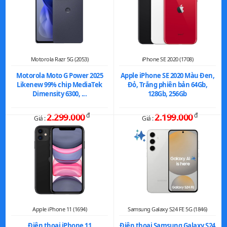
Motorola Razr 5G (2053)
iPhone SE 2020 (1708)
Motorola Moto G Power 2025
Apple iPhone SE 2020 Màu Đen,
Likenew 99% chip MediaTek
Đỏ, Trắng phiên bản 64Gb,
Dimensity 6300, ...
128Gb, 256Gb
2.299.000
đ
2.199.000
đ
Giá :
Giá :
Apple iPhone 11 (1694)
Samsung Galaxy S24 FE 5G (1846)
Điện thoại iPhone 11
Điện thoại Samsung Galaxy S24