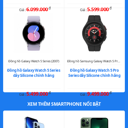
6.099.000
đ
5.599.000
đ
Giá :
Giá :
Đồng hồ Galaxy Watch 5 Series (2007)
Đồng hồ Samsung Galaxy Watch 5 Pro Series (2009)
Đồng hồ Galaxy Watch 5 Series
Đồng hồ Galaxy Watch 5 Pro
dây Silicone chính hãng
Series dây Silicone chính hãng
5.499.000
đ
9.499.000
đ
Giá :
Giá :
XEM THÊM SMARTPHONE NỔI BẬT