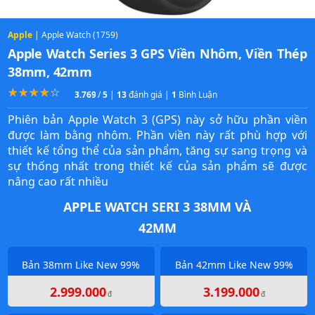
Apple
| Apple Watch (1759)
Apple Watch Series 3 GPS Viền Nhôm, Viền Thép
38mm, 42mm
☆
★
☆
★
☆
★
☆
★
☆
★
3.7692307692308
/
5
|
13
đánh giá |
1
Bình Luận
Phiên bản Apple Watch 3 (GPS) này sở hữu phần viền
được làm bằng nhôm. Phần viền này rất phù hợp với
thiết kế tổng thể của sản phẩm, tăng sự sang trọng và
sự thống nhất trong thiết kế của sản phẩm sẽ được
nâng cao rất nhiều
APPLE WATCH SERI 3 38MM VÀ
42MM
Bản 38mm Like New 99%
Bản 42mm Like New 99%
2.999.000
3.199.000
đ
đ