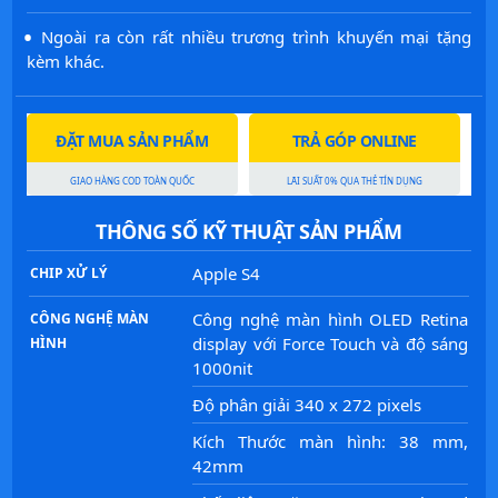
·
Ngoài ra còn rất nhiều trương trình khuyến mại tặng
kèm khác.
ĐẶT MUA SẢN PHẨM
TRẢ GÓP ONLINE
GIAO HÀNG COD TOÀN QUỐC
LÃI SUẤT 0% QUA THẺ TÍN DỤNG
THÔNG SỐ KỸ THUẬT SẢN PHẨM
Apple S4
CHIP XỬ LÝ
Công nghệ màn hình OLED Retina
CÔNG NGHỆ MÀN
display với Force Touch và độ sáng
HÌNH
1000nit
Độ phân giải 340 x 272 pixels
Kích Thước màn hình: 38 mm,
42mm