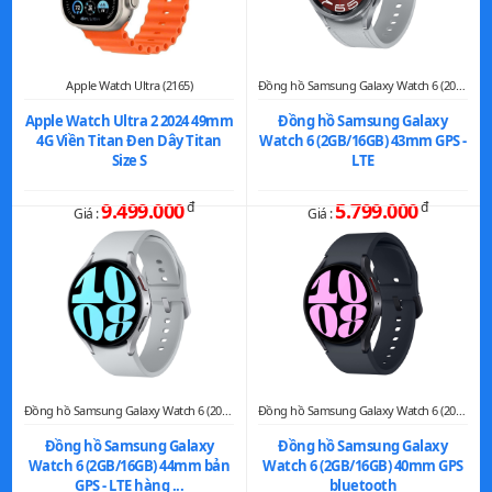
CẢM BIẾN
BỘ SẢN PHẨM
Apple Watch Ultra (2165)
Đồng hồ Samsung Galaxy Watch 6 (2073)
MẠNG KẾT NỐI
Apple Watch Ultra 2 2024 49mm
Đồng hồ Samsung Galaxy
4G Viền Titan Đen Dây Titan
Watch 6 (2GB/16GB) 43mm GPS -
watchOS
HỆ ĐIỀU HÀNH
Size S
LTE
Trọng lượng 26.7g
KÍCH THƯỚC & TRỌNG
9.499.000
đ
5.799.000
đ
LƯỢNG
Giá :
Giá :
Bluetooth, Wifi, Hỗ trợ eSim
KẾT NỐI
CÔNG NGHỆ NỔI BẬT
Theo dõi sức khỏe: Theo dõi giấc
TÍNH NĂNG
ngủ, Đo nhịp tim, Tính lượng
Calories tiêu thụ, Đếm số bước
Đồng hồ Samsung Galaxy Watch 6 (2072)
Đồng hồ Samsung Galaxy Watch 6 (2071)
chân, Chế độ luyện tập
Đồng hồ Samsung Galaxy
Đồng hồ Samsung Galaxy
Hiển thị thông báo: Cuộc gọi, Nội
Watch 6 (2GB/16GB) 44mm bản
Watch 6 (2GB/16GB) 40mm GPS
dung tin nhắn, Tin nhắn, Zalo,
GPS - LTE hàng ...
bluetooth