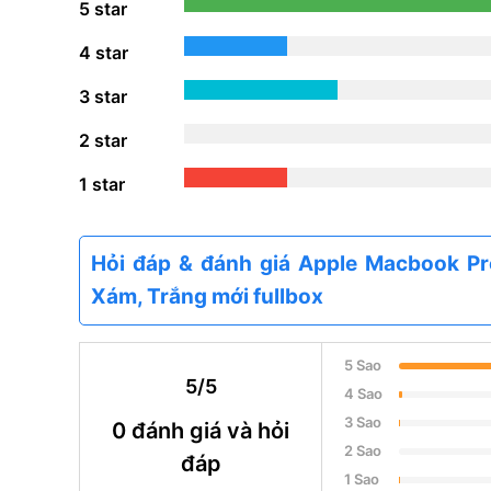
5 star
4 star
3 star
2 star
1 star
Hỏi đáp & đánh giá Apple Macbook P
Xám, Trắng mới fullbox
5 Sao
5/5
4 Sao
3 Sao
0 đánh giá và hỏi
2 Sao
đáp
1 Sao