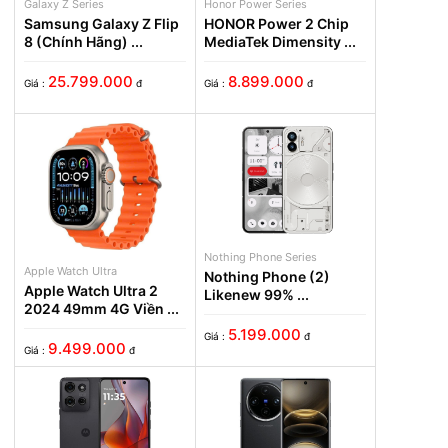
Galaxy Z Series
Honor Power Series
ge 2.0
Samsung Galaxy Z Flip
HONOR Power 2 Chip
8 (Chính Hãng) ...
MediaTek Dimensity ...
Internet (LTE)
25.799.000
8.899.000
Giá :
đ
Giá :
đ
rnet (Wi-Fi) (Giờ)
Typical) 4500
TE) (Giờ) Lên tới
. Định Dạng Phát
Nothing Phone Series
Apple Watch Ultra
, 3G2, WMV, ASF,
Nothing Phone (2)
Apple Watch Ultra 2
Likenew 99% ...
2024 49mm 4G Viền ...
deo UHD 8K (7680
5.199.000
Giá :
đ
9.499.000
Giá :
đ
thanh MP3, M4A,
 WAV, WMA, AMR,
DI, XMF, MXMF,