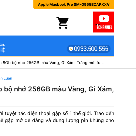
Apple Macbook Pro SM-G955BZAPXXV
Apple Macbook Pro M1 Ram 8Gb bộ nhớ 256GB màu Vàng, Gi Xám, Trắng mới fullbox
nh Luận
 bộ nhớ 256GB màu Vàng, Gi Xám,
ới tuyệt tác điện thoại gập số 1 thế giới. Trao đến
hể gập mở dễ dàng và dung lượng pin khủng cho