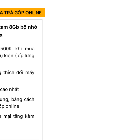
A TRẢ GÓP ONLINE
Ram 8Gb bộ nhớ
x
 500K khi mua
 kiện ( ốp lưng
 thích đổi máy
 cao nhất
 dụng, bằng cách
óp online.
ến mại tặng kèm