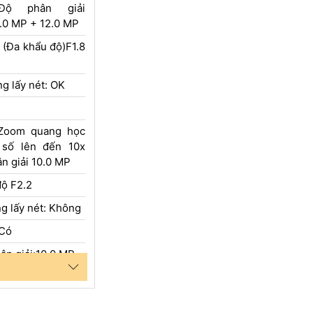
ộ phân giải
2.0 MP + 12.0 MP
 (Đa khẩu độ)F1.8
g lấy nét: OK
Zoom quang học
 số lên đến 10x
n giải 10.0 MP
độ F2.2
g lấy nét: Không
:Có
ân giải:10.0 MP
Độ F2.2
 Động Lấy Nét: