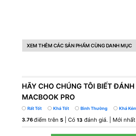
XEM THÊM CÁC SẢN PHẨM CÙNG DANH MỤC
HÃY CHO CHÚNG TÔI BIẾT ĐÁNH
MACBOOK PRO
Rất Tốt
Khá Tốt
Bình Thường
Khá Ké
3.7692307692308
điểm trên
| Có
đánh giá. | Mới nhất
5
13