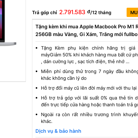
2.791.583
đ
Trả góp chỉ
/12 tháng
MU
Tặng kèm khi mua Apple Macbook Pro M1 
256GB màu Vàng, Gi Xám, Trắng mới fullbo
Tặng Kèm phụ kiện chính hãng trị giá
máyGiảm 50% khi khách hàng mua bất cứ phụ
, dán cường lực , sạc tích điện, thẻ nhớ ...
Miễn phí dùng thử trong 7 ngày đầu không
khác không cần lý do
Hỗ trợ đổi máy cũ lên đời máy mới với thu lại
Hỗ trợ trả góp với lãi suất 0% qua thẻ tín
đến trực tiếp cửa hàng hoặc thanh toán trả g
Ngoài ra còn rất nhiều trương trình khuy
khác.
Dịch vụ & bảo hành