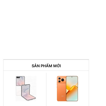
y Video:UHD 4K
HD, 240fps @FHD
) 256
* 220.6
i phối màu bản lề
òa hoàn thiện hay
i các màu sắc chủ
5G.
SẢN PHẨM MỚI
alaxy Z Fold2 5G
ường lực Corning®
- loại kính bền bỉ
trên các thiết bị
hệ sạc nhanh: