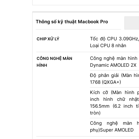
Thông số kỹ thuật Macbook Pro
Tốc độ CPU 3.09GHz,
CHIP XỬ LÝ
Loại CPU 8 nhân
Công nghệ màn hình 
CÔNG NGHỆ MÀN
Dynamic AMOLED 2X
HÌNH
Độ phân giải (Màn hì
1768 (QXGA+)
Kích cỡ (Màn hình p
inch hình chữ nhật
156.5mm (6.2 inch t
tròn)
Công nghệ màn h
phụ)Super AMOLED