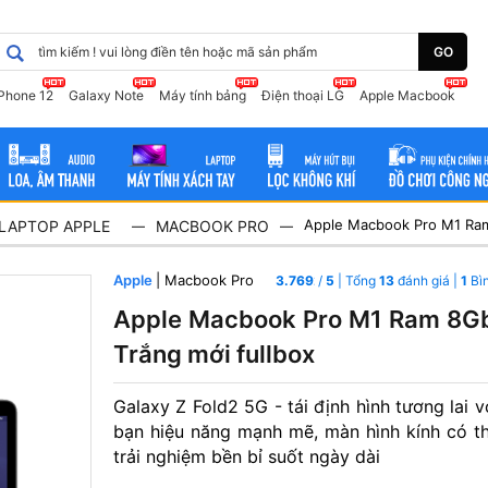
GO
iPhone 12
Galaxy Note
Máy tính bảng
Điện thoại LG
Apple Macbook
LAPTOP APPLE
MACBOOK PRO
—
—
Apple
| Macbook Pro
3.7692307692308
/
5
| Tổng
13
đánh giá |
1
Bì
Apple Macbook Pro M1 Ram 8Gb
Trắng mới fullbox
Galaxy Z Fold2 5G - tái định hình tương lai v
bạn hiệu năng mạnh mẽ, màn hình kính có t
trải nghiệm bền bỉ suốt ngày dài