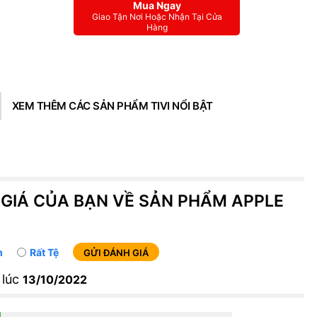
Không
Mua Ngay
Giao Tận Nơi Hoặc Nhận Tại Cửa
Độ Phân Giải Qua
Hàng
(3840 x 2160)@60fps
Quay Chậm:960fps @
RAM (GB) 12. ROM (GB
BỘ NHỚ
XEM THÊM CÁC SẢN PHẨM TIVI NỔI BẬT
Bộ nhớ khả dụng (GB) 
Kiến tạo xu hướng vớ
THIẾT KẾ
bạn yêu thích. Hài h
tương phản cá tính vớ
đạo từ Galaxy Z Fold2 
 GIÁ CỦA BẠN VỀ SẢN PHẨM APPLE
Màn hình ngoài của G
được trang bị kính c
Gorilla® Glass Victus™ 
m
Rất Tệ
GỬI ĐÁNH GIÁ
và chịu lực tốt nhất 
 lúc
Galaxy.
13/10/2022
Trang bị công ng
TIÊU CHUẨN