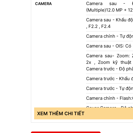
Camera sau - Đ
CAMERA
(Multiple)12.0 MP + 1
Camera sau - Khẩu độ
, F2.2 , F2.4
Camera chính - Tự độn
Camera sau - OIS: Có
Camera sau- Zoom: 
2x , Zoom kỹ thuật
Camera trước - Độ phâ
Camera trước - Khẩu 
Camera trước - Tự độn
Camera chính - Flash
Cover Camera - Độ ph
XEM THÊM CHI TIẾT
Cover Camera - Khẩu 
Cover Camera - Tự