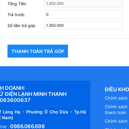
Tổng Tiền
Trả trước
Số tiền trả góp
THANH TOÁN TRẢ GÓP
NH DOANH:
ĐIỀU KH
TỬ ĐIỆN LẠNH MINH THANH
Chính sách 
8083600637
Chính sách 
f Láng Hạ - Phường Ô Chợ Dừa - Tp.Hà
thanh toán
ệt Nam)
Chính sách 
0986.086.698
ine :