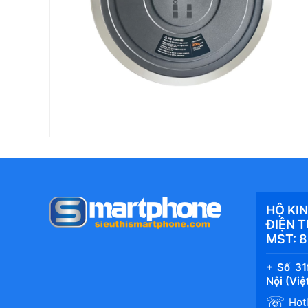
HỘ KI
ĐIỆN 
MST: 
+ Số 31
Nội (Vi
☏
Hotl