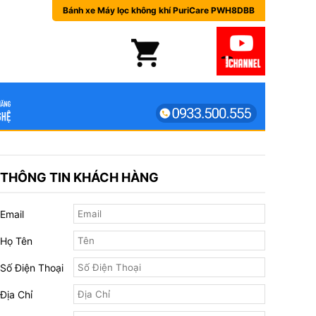
Bánh xe Máy lọc không khí PuriCare PWH8DBB
THÔNG TIN KHÁCH HÀNG
Email
Họ Tên
Số Điện Thoại
Địa Chỉ